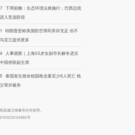
跨国走私7万
视线｜被称为“蟑螂”的印
视线｜“入侵”还是“人道危
07
下周前瞻：生态环境法典施行；巴西总统
检体内含3种
度Z世代 用街头抗争将教
机”？难民潮撕裂西班牙
秘鲁纳斯
育部长拱下台
飞地休达
13人遇难
进入竞选阶段
1
特朗普坚称美国防空弹药库存充足 但不
乌克兰提供更多
进第四届链博
【商旅对话】华住集团
24
人事观察｜上海55岁女副市长解冬进京
技“链”接产
【特别呈现】寻找100种
CFO：不靠规模取胜，华
【特别呈
中国侨联副主席
有意思的生活方式·第三对
住三大增长引擎是什么？
有意思的
45
泰国发生致命校园枪击案至少6人死亡 枪
父母亦被杀
复制及建立镜像等任何使用。
010502034662号