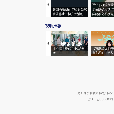
视线｜极端高温
韩国高温创百年纪录 当局
水位跌破纪录 
警告停止一切户外活动
猛犸象化石接连
视听推荐
【不唯一答案】不止“养
【特别呈现】寻
老”
有意思的生活方
财新网所刊载内容之知识产
京ICP证090880号