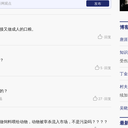
新网观点
发布
博
接又做成人的口粮。
·
回复
唐涯
知识
？
受伤
5
·
回复
丁金
村夫
的？
续加
江县
27
·
回复
吴晓
做饲料喂给动物，动物被宰杀流入市场，不是污染吗？？？？
最