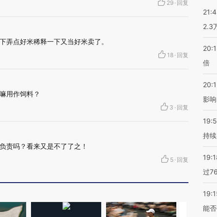
29
·
回复
21:
2.
下弄点好米稀释一下又当好米卖了。
20:
18
·
回复
倍
20:1
嘛用作饲料？
影响
3
·
回复
19:5
持续
负责吗？看来又是不了了之！
19:1
5
·
回复
过7
19:1
能否