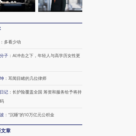
客
：
多看少动
分子
：
AI冲击之下，年轻人与高学历女性更
坤
：
耳闻目睹的几位律师
日记
：
长护险覆盖全国 筹资和服务给予将持
码
波
：
“沉睡”的10万亿元公积金
新文章