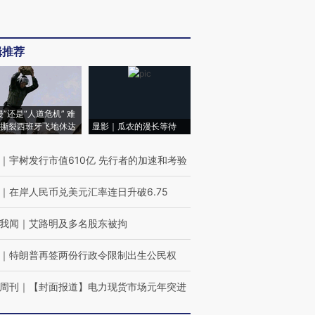
辑推荐
侵”还是“人道危机” 难
撕裂西班牙飞地休达
显影｜瓜农的漫长等待
｜
宇树发行市值610亿 先行者的加速和考验
｜
在岸人民币兑美元汇率连日升破6.75
我闻
｜
艾路明及多名股东被拘
｜
特朗普再签两份行政令限制出生公民权
周刊
｜
【封面报道】电力现货市场元年突进