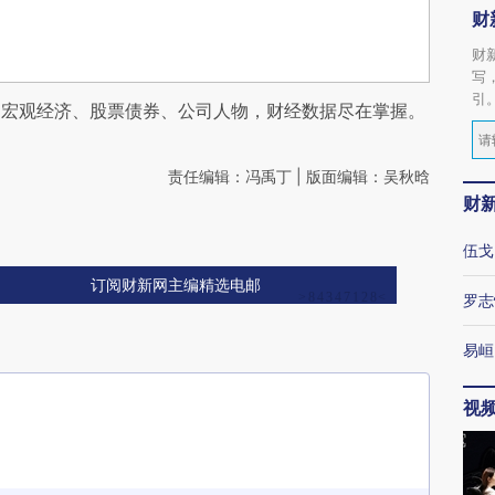
财
财
写
引
阅宏观经济、股票债券、公司人物，财经数据尽在掌握。
责任编辑：冯禹丁 | 版面编辑：吴秋晗
财
伍戈
订阅财新网主编精选电邮
罗志
易峘
视