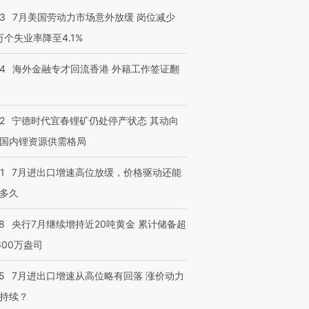
43
7月美国劳动力市场意外放缓 岗位减少
3万个失业率降至4.1%
14
海外金融专才回流香港 外籍工作签证翻
2
宁德时代宜春锂矿仍处停产状态 其动向
国内锂资源供需格局
1
7月进出口增速高位放缓，价格驱动还能
多久
8
央行7月继续增持近20吨黄金 累计储备超
600万盎司
5
7月进出口增速从高位略有回落 涨价动力
持续？