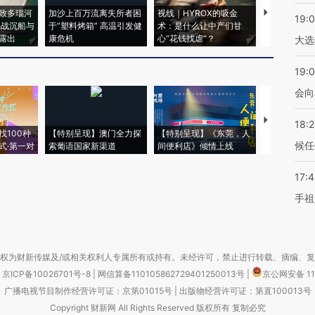
致多瑙河
加沙上百万流离失所者困
视线｜HYROX的吸金
马航飞行员
19:
二战沉船与
于“塑料烤箱” 高温引发健
术：是什么让中产们甘
粒摇头丸 尿
露出
康危机
心“花钱找虐”？
毒品
大选
19:0
会向
【推广】走
18:
找100种
【特别呈现】澳门全力探
【特别呈现】《东莞，人
会，让数智科
候任
式·第一对
索葡语国家新渠道
间便利店》倾情上线
业
17:
手祖
权为财新传媒及/或相关权利人专属所有或持有。未经许可，禁止进行转载、摘编、
京ICP备10026701号-8
|
网信算备110105862729401250013号
|
京公网安备 11
广播电视节目制作经营许可证：京第01015号
|
出版物经营许可证：第直100013号
Copyright 财新网 All Rights Reserved 版权所有 复制必究