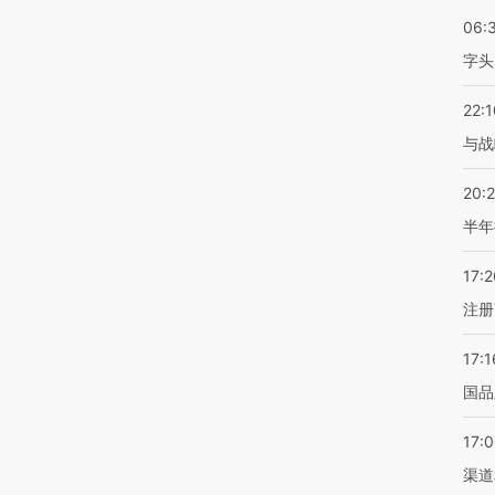
06:
字头
22:1
与战
20:
半年
17:2
注册
17:1
国品
17:
渠道