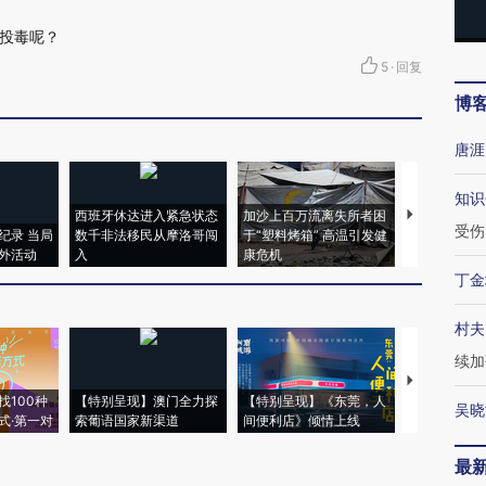
投毒呢？
5
·
回复
博
唐涯
知识
西班牙休达进入紧急状态
加沙上百万流离失所者困
视线｜HYR
受伤
纪录 当局
数千非法移民从摩洛哥闯
于“塑料烤箱” 高温引发健
术：是什么
外活动
入
康危机
心“花钱找虐
丁金
村夫
续加
【推广】走
找100种
【特别呈现】澳门全力探
【特别呈现】《东莞，人
会，让数智科
吴晓
式·第一对
索葡语国家新渠道
间便利店》倾情上线
业
最