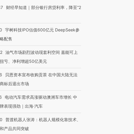
37
财经早知道｜部分银行房贷利率，降至“2
0
宇树科技IPO估值600亿元 DeepSeek参
略配售
22
油气市场剧烈波动现套利空间 嘉能可上
扭亏、净利增超50亿美元
6
贝恩资本宣布收购贡茶 在中国大陆无法
商标后退出市场
6
电动汽车需求高涨驱动澳洲车市增长 中
牌表现强劲｜出海·汽车
00
普渡机器人张涛：机器人规模化靠技术、
和产品共同突破