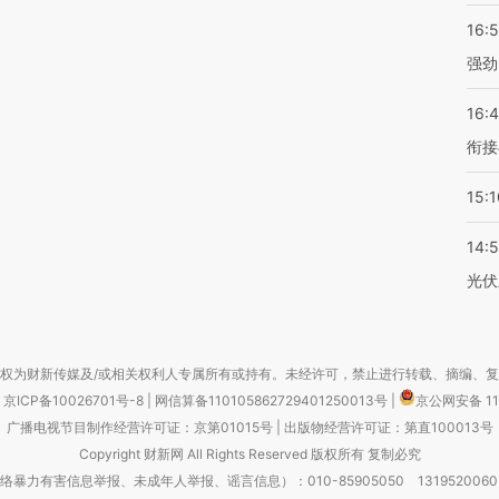
16:
强劲
16:
衔接
15:1
14:
光伏
权为财新传媒及/或相关权利人专属所有或持有。未经许可，禁止进行转载、摘编、
京ICP备10026701号-8
|
网信算备110105862729401250013号
|
京公网安备 11
广播电视节目制作经营许可证：京第01015号
|
出版物经营许可证：第直100013号
Copyright 财新网 All Rights Reserved 版权所有 复制必究
害信息举报、未成年人举报、谣言信息）：010-85905050 13195200605 举报邮