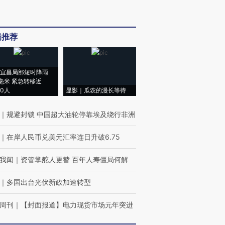
辑推荐
宜昌局部短时降雨
8毫米 紧急转移近
00人
显影｜瓜农的漫长等待
｜
规避封锁 中国超大油轮停靠埃及绕行非洲
｜
在岸人民币兑美元汇率连日升破6.75
我闻
｜
资管掌舵人更替 百年人寿僵局何解
｜
多国出台光伏新政加速转型
周刊
｜
【封面报道】电力现货市场元年突进