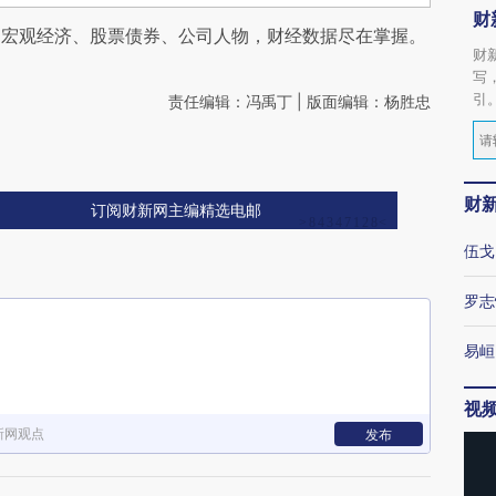
财
阅宏观经济、股票债券、公司人物，财经数据尽在掌握。
财
写
引
责任编辑：冯禹丁 | 版面编辑：杨胜忠
财
订阅财新网主编精选电邮
伍戈
罗志
易峘
视
新网观点
发布