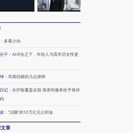
客
：
多看少动
分子
：
AI冲击之下，年轻人与高学历女性更
OX的吸金
马航飞行员跨国走私7万
视线｜被称为“蟑螂”的印
让中产们甘
粒摇头丸 尿检体内含3种
度Z世代 用街头抗争将教
秘鲁纳斯
”？
毒品
育部长拱下台
13人遇难
坤
：
耳闻目睹的几位律师
日记
：
长护险覆盖全国 筹资和服务给予将持
码
进第四届链博
【商旅对话】华住集团
技“链”接产
【特别呈现】寻找100种
CFO：不靠规模取胜，华
【特别呈
波
：
“沉睡”的10万亿元公积金
有意思的生活方式·第三对
住三大增长引擎是什么？
有意思的
新文章