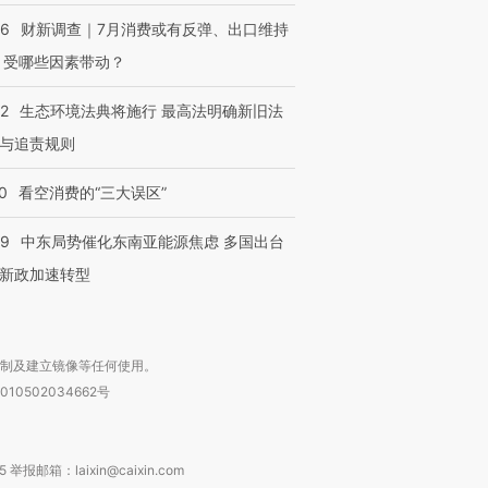
56
财新调查｜7月消费或有反弹、出口维持
 受哪些因素带动？
42
生态环境法典将施行 最高法明确新旧法
与追责规则
0
看空消费的“三大误区”
59
中东局势催化东南亚能源焦虑 多国出台
新政加速转型
复制及建立镜像等任何使用。
010502034662号
箱：laixin@caixin.com