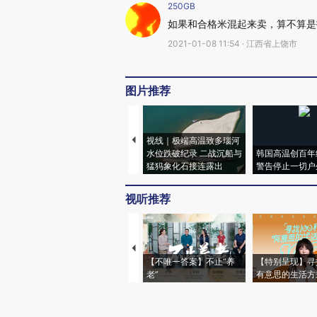
250GB
如果和合格米混起来卖，算不算是
2021-01-08 11:54 · 江西省上饶市
图片推荐
视线｜极端高温致多瑙河
水位跌破纪录 二战沉船与
韩国高温创百年
猛犸象化石接连露出
警告停止一切户
视听推荐
【不唯一答案】不止“养
【特别呈现】寻
老”
有意思的生活方