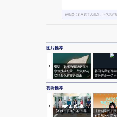
评论仅代表网友个人观点，不代表财
图片推荐
视线｜极端高温致多瑙河
水位跌破纪录 二战沉船与
韩国高温创百年
猛犸象化石接连露出
警告停止一切户
视听推荐
【不唯一答案】不止“养
【特别呈现】寻
老”
有意思的生活方