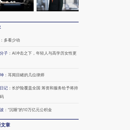
客
：
多看少动
分子
：
AI冲击之下，年轻人与高学历女性更
OX的吸金
马航飞行员跨国走私7万
视线｜被称为“蟑螂”的印
坤
：
耳闻目睹的几位律师
让中产们甘
粒摇头丸 尿检体内含3种
度Z世代 用街头抗争将教
秘鲁纳斯
”？
毒品
育部长拱下台
13人遇难
日记
：
长护险覆盖全国 筹资和服务给予将持
码
波
：
“沉睡”的10万亿元公积金
进第四届链博
【商旅对话】华住集团
技“链”接产
【特别呈现】寻找100种
CFO：不靠规模取胜，华
【特别呈
新文章
有意思的生活方式·第三对
住三大增长引擎是什么？
有意思的