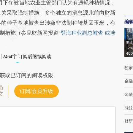
月下旬被当地农业主管部门认为有违规种植情况，
机关采取强制措施。多个独立的消息源此前向财新
编
县的种子基地被查出涉嫌非法制种转基因玉米，有
制措施（参见财新网报道“
登海种业副总被查 或涉
湖北
12
40
2464字 订阅后继续阅读
独家
获取已订阅的阅读权限
金融
员
订阅/会员升级
文
金融
能源
财新