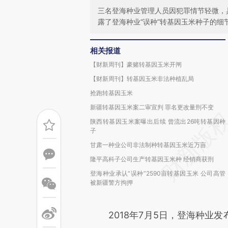
三名登海种业管理人员因犯罪情节轻微，
露了登海种业“误种”转基因玉米种子的细
相关报道
【财新周刊】豪赌转基因玉米开闸
【财新周刊】转基因玉米非法种植乱局
抢跑转基因玉米
新疆转基因玉米案二审宣判 罪名更改量刑不变
陕西转基因玉米案曝出后续 曾流出26吨转基因种
子
甘肃一种业公司非法制种转基因玉米近万亩
隆平高科子公司生产转基因玉米种 经销商获刑
登海种业承认“误种”2590亩转基因玉米 公司高管
被新疆警方拘押
2018年7月5日，登海种业发