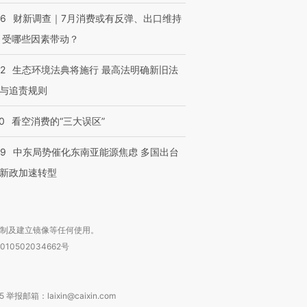
56
财新调查｜7月消费或有反弹、出口维持
 受哪些因素带动？
42
生态环境法典将施行 最高法明确新旧法
与追责规则
0
看空消费的“三大误区”
59
中东局势催化东南亚能源焦虑 多国出台
新政加速转型
复制及建立镜像等任何使用。
010502034662号
箱：laixin@caixin.com