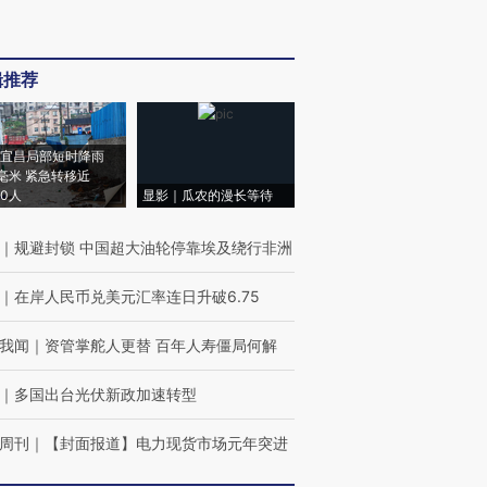
辑推荐
宜昌局部短时降雨
8毫米 紧急转移近
00人
显影｜瓜农的漫长等待
｜
规避封锁 中国超大油轮停靠埃及绕行非洲
｜
在岸人民币兑美元汇率连日升破6.75
我闻
｜
资管掌舵人更替 百年人寿僵局何解
｜
多国出台光伏新政加速转型
周刊
｜
【封面报道】电力现货市场元年突进