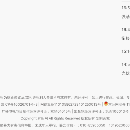
16:
强劲
16:
衔接
15:1
14:
光伏
权为财新传媒及/或相关权利人专属所有或持有。未经许可，禁止进行转载、摘编、
京ICP备10026701号-8
|
网信算备110105862729401250013号
|
京公网安备 11
广播电视节目制作经营许可证：京第01015号
|
出版物经营许可证：第直100013号
Copyright 财新网 All Rights Reserved 版权所有 复制必究
害信息举报、未成年人举报、谣言信息）：010-85905050 13195200605 举报邮