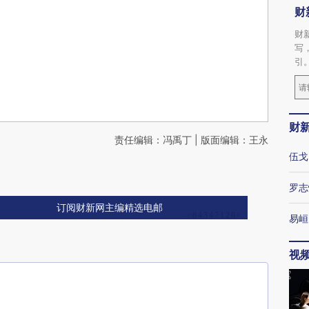
财
财
写
引
财
责任编辑：冯禹丁 | 版面编辑：王永
伍戈
罗志
订阅财新网主编精选电邮
易峘
视