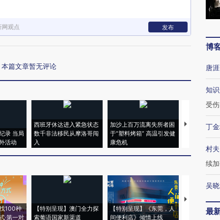
新网观点
发布
博
本篇文章暂无评论
唐涯
知识
受伤
西班牙休达进入紧急状态
加沙上百万流离失所者困
视线｜HYR
丁金
纪录 当局
数千非法移民从摩洛哥闯
于“塑料烤箱” 高温引发健
术：是什么
外活动
入
康危机
心“花钱找虐
村夫
续加
吴晓
【推广】走
找100种
【特别呈现】澳门全力探
【特别呈现】《东莞，人
会，让数智科
最
式·第一对
索葡语国家新渠道
间便利店》倾情上线
业