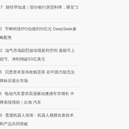
37
财经早知道｜部分银行房贷利率，降至“2
0
宇树科技IPO估值600亿元 DeepSeek参
略配售
22
油气市场剧烈波动现套利空间 嘉能可上
扭亏、净利增超50亿美元
6
贝恩资本宣布收购贡茶 在中国大陆无法
商标后退出市场
6
电动汽车需求高涨驱动澳洲车市增长 中
牌表现强劲｜出海·汽车
00
普渡机器人张涛：机器人规模化靠技术、
和产品共同突破