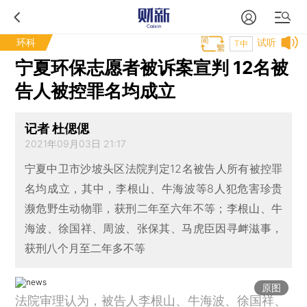
环科
试听
T中
宁夏环保志愿者被诉案宣判 12名被
告人被控罪名均成立
记者 杜偲偲
2021年09月03日 21:17
宁夏中卫市沙坡头区法院判定12名被告人所有被控罪
名均成立，其中，李根山、牛海波等8人犯危害珍贵
濒危野生动物罪，获刑二年至六年不等；李根山、牛
海波、徐国祥、周波、张保其、马虎臣因寻衅滋事，
获刑八个月至二年多不等
原图
法院审理认为，被告人李根山、牛海波、徐国祥、