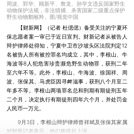
周波、郭华、顾新平、詹龙、孙学文违反国家野生
动物保护法规，非法猎捕、杀害国家二级重点保护
野生动物鹅喉羚。图/视觉中国
【财新网】（记者 杜偲偲）
备受关注的宁夏环
保志愿者案一审已于近日宣判。财新记者从被告人
辩护律师处得知，宁夏中卫市沙坡头区法院判定12
名被告人所有被控罪名均成立，其中，李根山、牛
海波等8人犯危害珍贵濒危野生动物罪，获刑二年
至六年不等。此外，李根山、牛海波、徐国祥、周
波、张保其、马虎臣因寻衅滋事，获刑八个月至二
年多不等。李根山两项罪名总和刑期有期徒刑五年
二个月，决定执行有期徒刑四年六个月，并处罚金
人民币一万元。
9月3日，李根山辩护律师曾祥斌及张保其家属
对财新记者表示，他们将提起上诉。