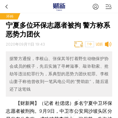
环科
宁夏多位环保志愿者被拘 警方称系
恶势力团伙
2020年09月11日 19:43
试听
T中
据警方通报，李根山、张保其等打着野生动物保护协
会成员的幌子，先后实施了寻衅滋事、敲诈勒索、抢
劫等违法犯罪行为，系典型的恶势力团伙犯罪。李根
山妻子称他曾收到一笔风电公司的“赞助款”，随后退
还了这笔钱
【财新网】（记者 杜偲偲）
多名宁夏中卫环保
志愿者被刑拘。9月9日，中卫市公安局沙坡头区分