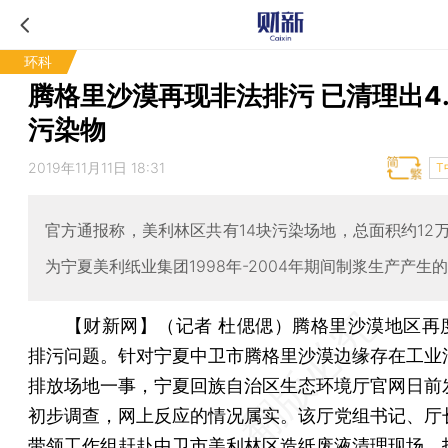
环科
腾格里沙漠再现非法排污 已清理出4.
污染物
2019年11月11日 18:31
T
官方通报称，美利林区共有14块污染场地，总面积约12
为宁夏美利纸业集团1998年-2004年期间制浆生产产生
【财新网】（记者 杜偲偲）
腾格里沙漠地区再
排污问题。针对宁夏中卫市腾格里沙漠边缘存在工业
排放场地一事，宁夏回族自治区生态环境厅官网日前
初步调查，网上反应的情况属实。该厅党组书记、厅
带领工作组赶赴中卫市美利林区造纸废液清理现场，