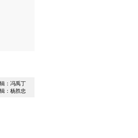
辑：冯禹丁
辑：杨胜忠