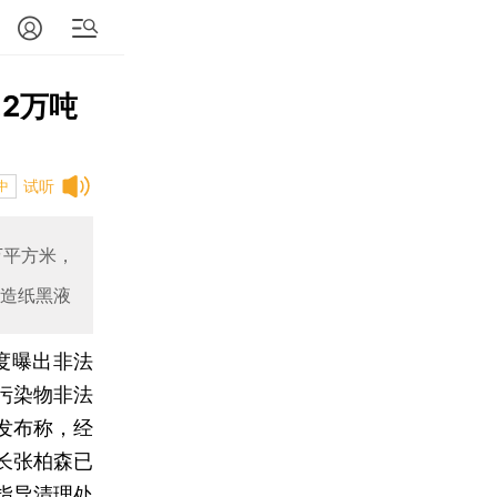
2万吨
试听
中
万平方米，
的造纸黑液
度曝出非法
污染物非法
发布称，经
长张柏森已
指导清理处