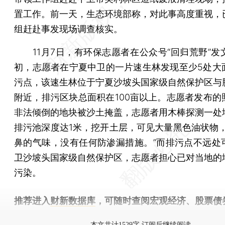
置工作。前一天，生态环境部称，对此事高度重视，
组赶赴事发现场调查核实。
11月7日，有环保志愿者在公众号“回归荒野”发文
初，志愿者在宁夏中卫的一片速生林发现至少5处大
污点，该速生林位于宁夏沙坡头国家级自然保护区与
附近，排污区块总面积在100亩以上。志愿者发布的
非法倾倒的地块被沙土掩盖，志愿者用木棒探测一处
排污池深度达1米，挖开土层，可见大量黑色油状物，
鼻的气味，没有任何防渗漏措施。”而排污点不远处
卫沙坡头国家级自然保护区，志愿者担心已对当地的
污染。
推荐进入
财新数据库
，可随时查阅宏观经济、股票债
物，财经数据尽在掌握。
本文共计1529字 订阅后继续阅读