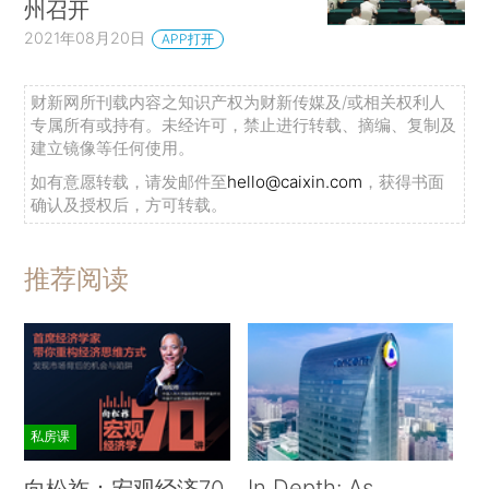
州召开
2021年08月20日
APP打开
财新网所刊载内容之知识产权为财新传媒及/或相关权利人
专属所有或持有。未经许可，禁止进行转载、摘编、复制及
建立镜像等任何使用。
如有意愿转载，请发邮件至
hello@caixin.com
，获得书面
确认及授权后，方可转载。
推荐阅读
私房课
In Depth: As
向松祚：宏观经济70