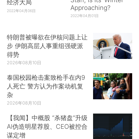
经济大局
Approaching?
2022年04月06日
2022年04月01日
特朗普被曝欲在伊核问题上让
步 伊朗高层人事重组强硬派
得势
2026年08月10日
泰国校园枪击案致枪手在内9
人死亡 警方认为作案动机复
杂
2026年08月10日
【我闻】中概股 “杀猪盘”升级
AI伪造明星荐股、CEO被控合
谋定增