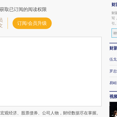
财
获取已订阅的阅读权限
财
写
员
订阅/会员升级
引
文
财
伍戈
罗志
易峘
视
阅宏观经济、股票债券、公司人物，财经数据尽在掌握。