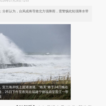
2024年07月24日 12:51
；分析认为，台风或将导致北方强降雨，需警惕此轮强降水带
湾，宜兰海岸线上波涛汹涌。“格美”将于24日晚在
陆，25日下午至夜间在福建宁德福鼎至晋江一带
国