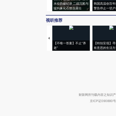
水位跌破纪录 二战沉船与
韩国高温创百年
猛犸象化石接连露出
警告停止一切户
视听推荐
【不唯一答案】不止“养
【特别呈现】寻
老”
有意思的生活方
财新网所刊载内容之知识产
京ICP证090880号