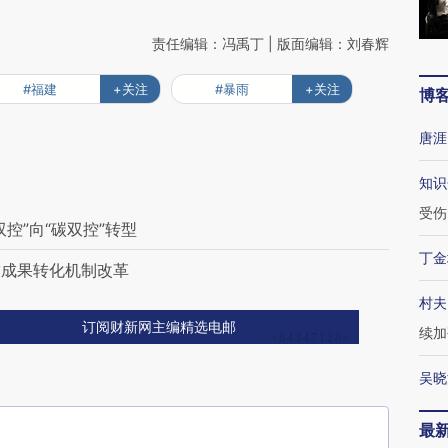
责任编辑：冯禹丁 | 版面编辑：刘春辉
#福建
+关注
#暴雨
+关注
博
唐涯
知识
受伤
控”向“碳双控”转型
丁金
技成果转化机制改革
村夫
订阅财新网主编精选电邮
续加
吴晓
最