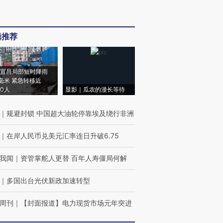
辑推荐
宜昌局部短时降雨
8毫米 紧急转移近
00人
显影｜瓜农的漫长等待
｜
规避封锁 中国超大油轮停靠埃及绕行非洲
｜
在岸人民币兑美元汇率连日升破6.75
我闻
｜
资管掌舵人更替 百年人寿僵局何解
｜
多国出台光伏新政加速转型
周刊
｜
【封面报道】电力现货市场元年突进