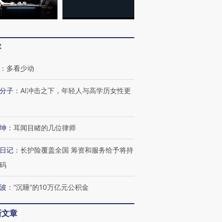
客
：
多看少动
分子
：
AI冲击之下，年轻人与高学历女性更
坤
：
耳闻目睹的几位律师
日记
：
长护险覆盖全国 筹资和服务给予将持
码
波
：
“沉睡”的10万亿元公积金
新文章