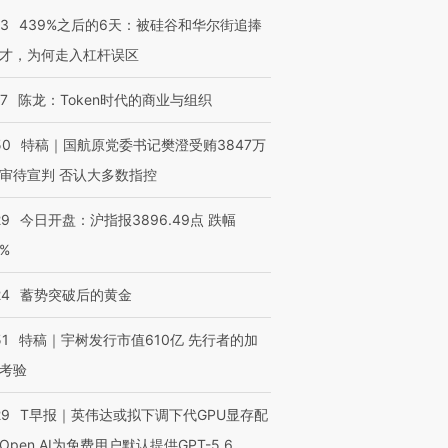
53
439%之后的6天：被硅谷和华尔街追捧
才，为何走入杠杆误区
07
陈龙：Token时代的商业与组织
50
特稿｜国航原党委书记樊澄受贿3847万
审待宣判 否认大多数指控
29
今日开盘：沪指报3896.49点 跌幅
0%
24
蓄势突破后的黄金
51
特稿｜宇树发行市值610亿 先行者的加
考验
29
T早报｜英伟达或拟下调下代GPU显存配
OX的吸金
Open AI为免费用户默认提供GPT-5.6
马航飞行员跨国走私7万
视线｜被称为“蟑螂”的印