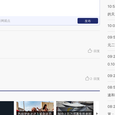
10:
的天
新网观点
发布
10:
09:
元二
·
回复
09:
0.1
09:
2
·
回复
08:
速和
08:
西班牙休达进入紧急状态
加沙上百万流离失所者困
视线｜HYR
置；