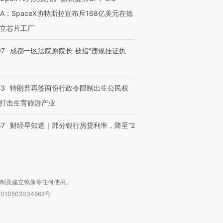
让中产们甘
粒摇头丸 尿检体内含3种
度Z世代 用街头抗争将教
秘鲁纳斯
NA；SpaceX协特斯拉宣布斥168亿美元在德
”？
毒品
育部长拱下台
13人遇难
立芯片工厂
07
成都一区法院原院长 被指“违规挂证执
进第四届链博
【商旅对话】华住集团
技“链”接产
【特别呈现】寻找100种
CFO：不靠规模取胜，华
【特别呈
43
特朗普再签两份行政令限制出生公民权
有意思的生活方式·第三对
住三大增长引擎是什么？
有意思的
打击生育旅游产业
37
财经早知道｜部分银行房贷利率，降至“2
复制及建立镜像等任何使用。
010502034662号