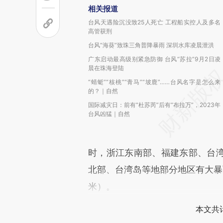
相关报道
台风天遇险沉没致25人死亡 工程船实控人及多名
高管获刑
台风“海葵”致珠三角普降暴雨 深圳水库凌晨泄洪
广东启动最高级别紧急防御 台风“苏拉”9月2日凌
晨在珠海登陆
“蜻蜓”“核桃”“青马”“坡鹿”……台风名字是怎么来
的？｜自然
国际减灾日：前有“杜苏芮”后有“布拉万”，2023年
台风凶猛｜自然
时，浙江东南部、福建东部、台
北部、台湾岛等地部分地区有大暴雨
米）。
本文共计