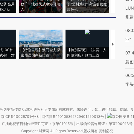
纪录 当局
数千非法移民从摩洛哥闯
于“塑料烤箱” 高温引发健
术：是什么
LU
外活动
入
康危机
心“花钱找虐
州建
08:
业”
【推广】走
找100种
【特别呈现】澳门全力探
【特别呈现】《东莞，人
会，让数智科
07:
式·第一对
索葡语国家新渠道
间便利店》倾情上线
业
意图
06:
字头
权为财新传媒及/或相关权利人专属所有或持有。未经许可，禁止进行转载、摘编、
京ICP备10026701号-8
|
网信算备110105862729401250013号
|
京公网安备 11
广播电视节目制作经营许可证：京第01015号
|
出版物经营许可证：第直100013号
Copyright 财新网 All Rights Reserved 版权所有 复制必究