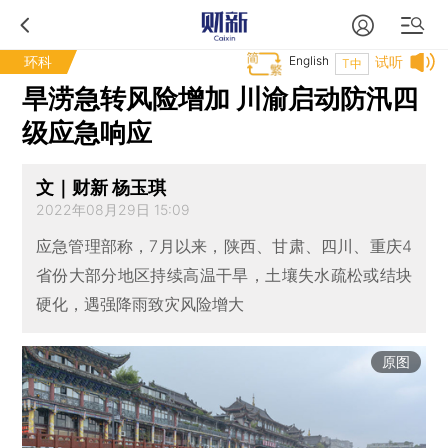
环科
English
试听
T中
旱涝急转风险增加 川渝启动防汛四
级应急响应
文｜财新 杨玉琪
2022年08月29日 15:09
应急管理部称，7月以来，陕西、甘肃、四川、重庆4
省份大部分地区持续高温干旱，土壤失水疏松或结块
硬化，遇强降雨致灾风险增大
原图