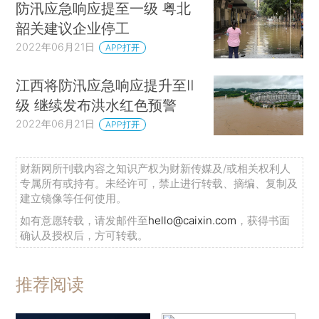
防汛应急响应提至一级 粤北
韶关建议企业停工
2022年06月21日
APP打开
江西将防汛应急响应提升至Ⅱ
级 继续发布洪水红色预警
2022年06月21日
APP打开
财新网所刊载内容之知识产权为财新传媒及/或相关权利人
专属所有或持有。未经许可，禁止进行转载、摘编、复制及
建立镜像等任何使用。
如有意愿转载，请发邮件至
hello@caixin.com
，获得书面
确认及授权后，方可转载。
推荐阅读