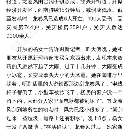
报道，龙卷风由金沟子镇形成，经兴开街道，开原
经济开发区，向南持续15分钟后，减弱成低压。截
至发稿时，龙卷风已造成6人死亡、190人受伤，受
灾民房744户，受灾楼房3591户，受灾人数达
9900余人。
开原的杨女士告诉财新记者，昨天傍晚，她和
朋友从开原新玛特超市买完东西出来，发现本来放
晴的天忽然下起了大雨。过了十几分钟，大雨变成
小冰雹，又变成拳头大小的大冰雹。她在咖啡厅里
躲着，听到店里的人说铁西那边刮龙卷风了，“电线
杆子都倒了，小型车被掀飞了，楼房的窗户没一个
留下的，大部分人家里面电器都被刮坏了”。等龙卷
风刮到她所在的地点时，风力已经小很多了，“就刮
过来一些垃圾，道路上还有积水”。晚上8点，杨女
士发了条微博，“存活确认”。龙卷风过后，她家断