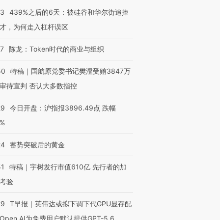
53
439%之后的6天：被硅谷和华尔街追捧
才，为何走入杠杆误区
07
陈龙：Token时代的商业与组织
50
特稿｜国航原党委书记樊澄受贿3847万
审待宣判 否认大多数指控
29
今日开盘：沪指报3896.49点 跌幅
0%
OX的吸金
马航飞行员跨国走私7万
视线｜被称为“蟑螂”的印
让中产们甘
粒摇头丸 尿检体内含3种
度Z世代 用街头抗争将教
秘鲁纳斯
24
蓄势突破后的黄金
”？
毒品
育部长拱下台
13人遇难
51
特稿｜宇树发行市值610亿 先行者的加
考验
29
T早报｜英伟达或拟下调下代GPU显存配
进第四届链博
【商旅对话】华住集团
技“链”接产
【特别呈现】寻找100种
CFO：不靠规模取胜，华
【特别呈
Open AI为免费用户默认提供GPT-5.6