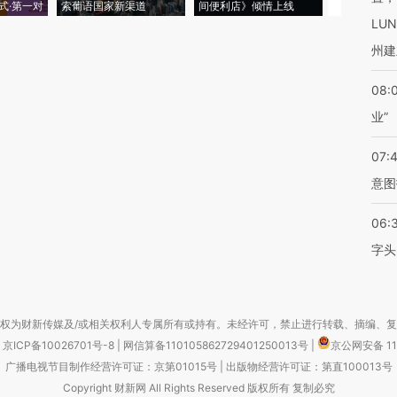
式·第一对
索葡语国家新渠道
间便利店》倾情上线
业
LU
州建
08:
业”
07:
意图
06:
字头
权为财新传媒及/或相关权利人专属所有或持有。未经许可，禁止进行转载、摘编、
京ICP备10026701号-8
|
网信算备110105862729401250013号
|
京公网安备 11
广播电视节目制作经营许可证：京第01015号
|
出版物经营许可证：第直100013号
Copyright 财新网 All Rights Reserved 版权所有 复制必究