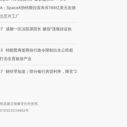
有意思的生活方式·第三对
住三大增长引擎是什么？
有意思的
NA；SpaceX协特斯拉宣布斥168亿美元在德
立芯片工厂
07
成都一区法院原院长 被指“违规挂证执
43
特朗普再签两份行政令限制出生公民权
打击生育旅游产业
37
财经早知道｜部分银行房贷利率，降至“2
复制及建立镜像等任何使用。
010502034662号