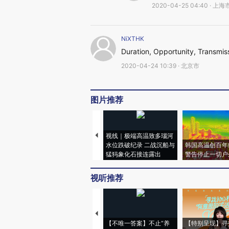
2020-04-25 04:40 · 上海
NiXTHK
Duration, Opportunity, Transmissi
2020-04-24 10:39 · 北京市
图片推荐
视线｜极端高温致多瑙河
水位跌破纪录 二战沉船与
韩国高温创百年
猛犸象化石接连露出
警告停止一切户
视听推荐
【不唯一答案】不止“养
【特别呈现】寻