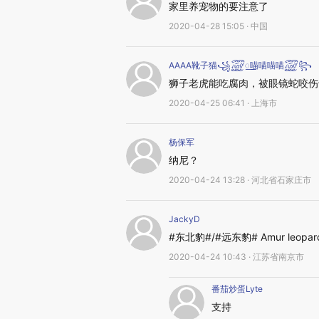
家里养宠物的要注意了
2020-04-28 15:05 · 中国
AAAA靴子猫꧁꫞꯭喵喵喵喵꫞꧂
狮子老虎能吃腐肉，被眼镜蛇咬伤
2020-04-25 06:41 · 上海市
杨保军
纳尼？
2020-04-24 13:28 · 河北省石家庄市
JackyD
#东北豹#/#远东豹# Amur leopar
2020-04-24 10:43 · 江苏省南京市
番茄炒蛋Lyte
支持