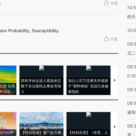
市
·
回复
10:
的天
10:
on Probability, Susceptibility.
·
回复
09:
元二
09:
0.1
西班牙休达进入紧急状态
加沙上百万流离失所者困
视线｜HYR
纪录 当局
数千非法移民从摩洛哥闯
于“塑料烤箱” 高温引发健
术：是什么
09:
外活动
入
康危机
心“花钱找虐
08:
速和
08:
【推广】走
找100种
【特别呈现】澳门全力探
【特别呈现】《东莞，人
会，让数智科
置；