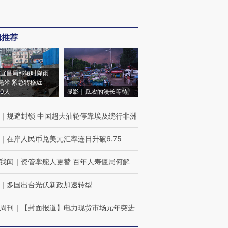
辑推荐
宜昌局部短时降雨
8毫米 紧急转移近
00人
显影｜瓜农的漫长等待
｜
规避封锁 中国超大油轮停靠埃及绕行非洲
｜
在岸人民币兑美元汇率连日升破6.75
我闻
｜
资管掌舵人更替 百年人寿僵局何解
｜
多国出台光伏新政加速转型
周刊
｜
【封面报道】电力现货市场元年突进