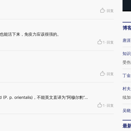
·
回复
博
也能活下来，免疫力应该很强的。
唐涯
1
·
回复
知识
受伤
·
回复
丁金
村夫
d (P. p. orientalis)，不能英文直译为“阿穆尔豹”…
续加
1
·
回复
吴晓
最