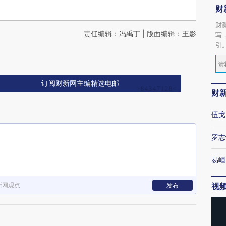
财
财
责任编辑：冯禹丁 | 版面编辑：王影
写
引
订阅财新网主编精选电邮
财
伍戈
罗志
易峘
新网观点
视
发布