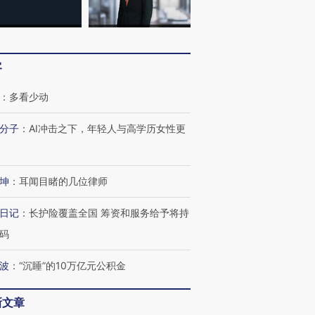
客
：
多看少动
分子
：
AI冲击之下，年轻人与高学历女性更
坤
：
耳闻目睹的几位律师
日记
：
长护险覆盖全国 筹资和服务给予将持
码
波
：
“沉睡”的10万亿元公积金
新文章