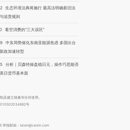
42
生态环境法典将施行 最高法明确新旧法
与追责规则
0
看空消费的“三大误区”
59
中东局势催化东南亚能源焦虑 多国出台
新政加速转型
05
分析｜贝森特操盘稳日元，操作巧思能否
美日货币基本面
复制及建立镜像等任何使用。
010502034662号
箱：laixin@caixin.com