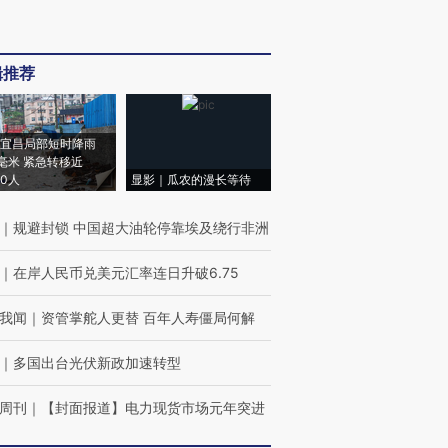
辑推荐
宜昌局部短时降雨
8毫米 紧急转移近
00人
显影｜瓜农的漫长等待
｜
规避封锁 中国超大油轮停靠埃及绕行非洲
｜
在岸人民币兑美元汇率连日升破6.75
我闻
｜
资管掌舵人更替 百年人寿僵局何解
｜
多国出台光伏新政加速转型
周刊
｜
【封面报道】电力现货市场元年突进