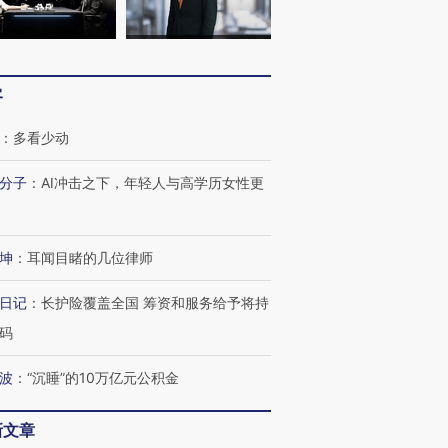
客
：
多看少动
OX的吸金
马航飞行员跨国走私7万
视线｜被称为“蟑螂”的印
让中产们甘
粒摇头丸 尿检体内含3种
度Z世代 用街头抗争将教
秘鲁纳斯
分子
：
AI冲击之下，年轻人与高学历女性更
”？
毒品
育部长拱下台
13人遇难
坤
：
耳闻目睹的几位律师
日记
：
长护险覆盖全国 筹资和服务给予将持
进第四届链博
【商旅对话】华住集团
技“链”接产
【特别呈现】寻找100种
CFO：不靠规模取胜，华
【特别呈
码
有意思的生活方式·第三对
住三大增长引擎是什么？
有意思的
波
：
“沉睡”的10万亿元公积金
新文章