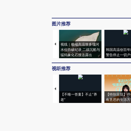
图片推荐
视线｜极端高温致多瑙河
水位跌破纪录 二战沉船与
韩国高温创百年
猛犸象化石接连露出
警告停止一切户
视听推荐
【不唯一答案】不止“养
【特别呈现】寻
老”
有意思的生活方