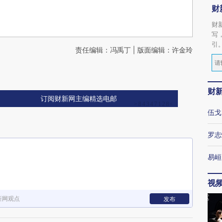
财
财
写
引
责任编辑：冯禹丁 | 版面编辑：许金玲
财
订阅财新网主编精选电邮
伍戈
罗志
易峘
视
新网观点
发布