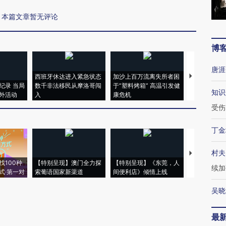
本篇文章暂无评论
博
唐涯
西班牙休达进入紧急状态
加沙上百万流离失所者困
视线｜HYR
纪录 当局
数千非法移民从摩洛哥闯
于“塑料烤箱” 高温引发健
术：是什么
知识
外活动
入
康危机
心“花钱找虐
受伤
丁金
村夫
【推广】走
找100种
【特别呈现】澳门全力探
【特别呈现】《东莞，人
会，让数智科
续加
式·第一对
索葡语国家新渠道
间便利店》倾情上线
业
吴晓
最