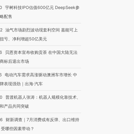
0
宇树科技IPO估值600亿元 DeepSeek参
略配售
22
油气市场剧烈波动现套利空间 嘉能可上
扭亏、净利增超50亿美元
6
贝恩资本宣布收购贡茶 在中国大陆无法
商标后退出市场
6
电动汽车需求高涨驱动澳洲车市增长 中
牌表现强劲｜出海·汽车
00
普渡机器人张涛：机器人规模化靠技术、
和产品共同突破
56
财新调查｜7月消费或有反弹、出口维持
 受哪些因素带动？