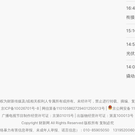
16:
衔接
15:1
14:
光伏
14:
撬动
权为财新传媒及/或相关权利人专属所有或持有。未经许可，禁止进行转载、摘编、
京ICP备10026701号-8
|
网信算备110105862729401250013号
|
京公网安备 11
广播电视节目制作经营许可证：京第01015号
|
出版物经营许可证：第直100013号
Copyright 财新网 All Rights Reserved 版权所有 复制必究
害信息举报、未成年人举报、谣言信息）：010-85905050 13195200605 举报邮