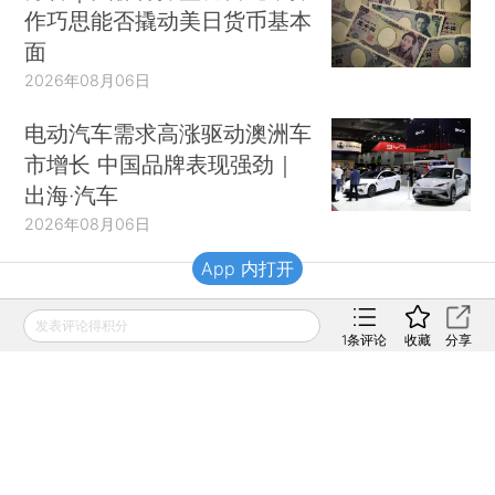
作巧思能否撬动美日货币基本
面
2026年08月06日
电动汽车需求高涨驱动澳洲车
市增长 中国品牌表现强劲｜
出海·汽车
2026年08月06日
App 内打开
财新移动
发表评论得积分
1
条评论
收藏
分享
财新
财新周刊
Caixin
登录
网页版
订阅电邮
|
|