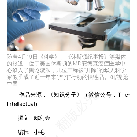
随着4月19日《科学》、《休斯顿纪事报》等媒体
的报道，位于美国休斯顿的MD安德森癌症医学中
心陷入了舆论漩涡，几位声称被“开除”的华人科学
家似乎成了近一年来“严打”行动的牺牲品。图/视觉
中国
作品来源：
《知识分子》
（微信公号：The-
Intellectual）
撰文 | 邸利会
编辑 | 小毛