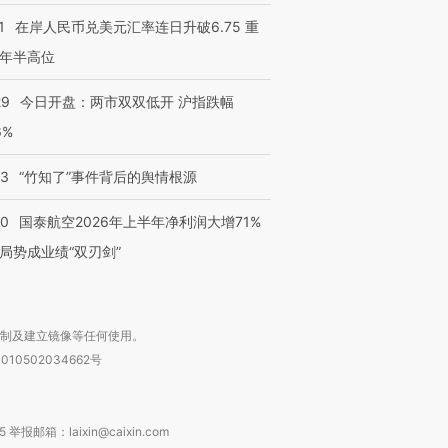
1
在岸人民币兑美元汇率连日升破6.75 重
年半高位
29
今日开盘：两市双双低开 沪指跌幅
6%
13
“竹知了”事件背后的舆情根源
10
国泰航空2026年上半年净利润大增71%
局势成业绩“双刃剑”
复制及建立镜像等任何使用。
010502034662号
箱：laixin@caixin.com