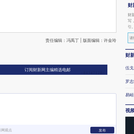
财
财
写
引
责任编辑：冯禹丁 | 版面编辑：许金玲
财
伍戈
订阅财新网主编精选电邮
罗志
易峘
视
新网观点
发布