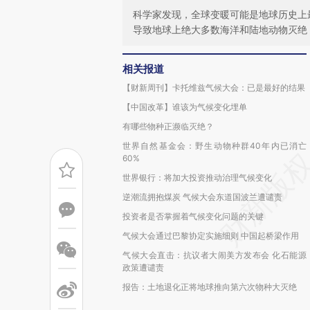
科学家发现，全球变暖可能是地球历史上
导致地球上绝大多数海洋和陆地动物灭绝
相关报道
【财新周刊】卡托维兹气候大会：已是最好的结果
【中国改革】谁该为气候变化埋单
有哪些物种正濒临灭绝？
世界自然基金会：野生动物种群40年内已消亡
60%
世界银行：将加大投资推动治理气候变化
逆潮流拥抱煤炭 气候大会东道国波兰遭谴责
投资者是否掌握着气候变化问题的关键
气候大会通过巴黎协定实施细则 中国起桥梁作用
气候大会直击：抗议者大闹美方发布会 化石能源
政策遭谴责
报告：土地退化正将地球推向第六次物种大灭绝