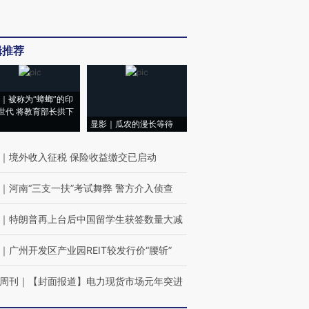
辑推荐
｜被称为“蟑螂”的印
世代 将教育部长拱下
显影｜瓜农的漫长等待
｜
境外收入征税 保险收益缴交已启动
｜
河南“三支一扶”考试舞弊 警方介入侦查
｜
特朗普再上台后中国留学生获签数量大减
｜
广州开发区产业园REIT较发行价“腰斩”
周刊
｜
【封面报道】电力现货市场元年突进