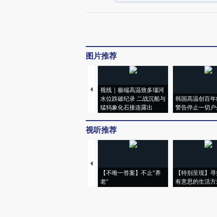
图片推荐
视线｜极端高温致多瑙河
水位跌破纪录 二战沉船与
韩国高温创百年
猛犸象化石接连露出
警告停止一切户
视听推荐
【不唯一答案】不止“养
【特别呈现】寻
老”
有意思的生活方