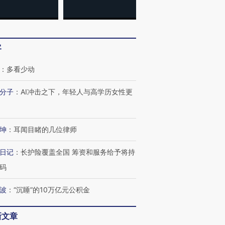
客
：
多看少动
分子
：
AI冲击之下，年轻人与高学历女性更
跨国走私7万
视线｜HY
检体内含3种
泽连斯基密集出访美英 索
秘鲁纳斯卡观光飞机坠毁
术：是什
要防空导弹“救急”
13人遇难
心“花钱找
坤
：
耳闻目睹的几位律师
日记
：
长护险覆盖全国 筹资和服务给予将持
码
进第四届链博
【商旅对话】华住集团
技“链”接产
【特别呈现】寻找100种
CFO：不靠规模取胜，华
【特别呈
有意思的生活方式·第三对
住三大增长引擎是什么？
有意思的
波
：
“沉睡”的10万亿元公积金
新文章