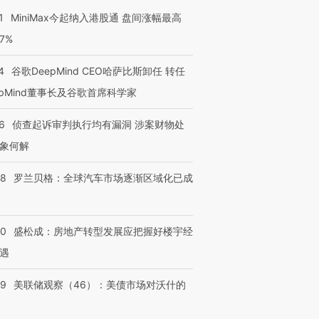
1
MiniMax今起纳入港股通 盘间涨幅最高
77%
4
谷歌DeepMind CEO哈萨比斯卸任 转任
epMind董事长及谷歌首席科学家
6
侦查起诉审判执行均有漏洞 涉案财物处
象何解
58
罗兰贝格：全球汽车市场逐渐区域化已成
50
盛松成：房地产转型发展应把握好楼宇经
遇
39
美联储观察（46）：美债市场对沃什的