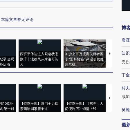
本篇文章暂无评论
博
唐涯
知识
西班牙休达进入紧急状态
加沙上百万流离失所者困
马航飞行员
纪录 当局
数千非法移民从摩洛哥闯
于“塑料烤箱” 高温引发健
粒摇头丸 尿
受伤
外活动
入
康危机
毒品
丁金
村夫
续加
【推广】走
找100种
【特别呈现】澳门全力探
【特别呈现】《东莞，人
会，让数智科
式·第一对
索葡语国家新渠道
间便利店》倾情上线
业
吴晓
最