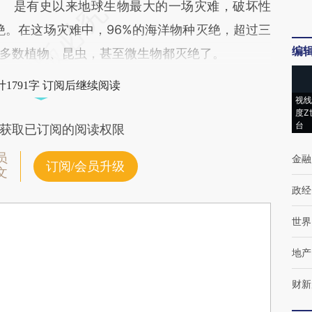
是有史以来地球生物最大的一场灾难，破坏性
绝。在这场灾难中，96%的海洋物种灭绝，超过三
编
多数植物、昆虫，甚至微生物都灭绝了。
1791字 订阅后继续阅读
视线
度Z
台
获取已订阅的阅读权限
员
金融
订阅/会员升级
文
政经
世界
地产
财新