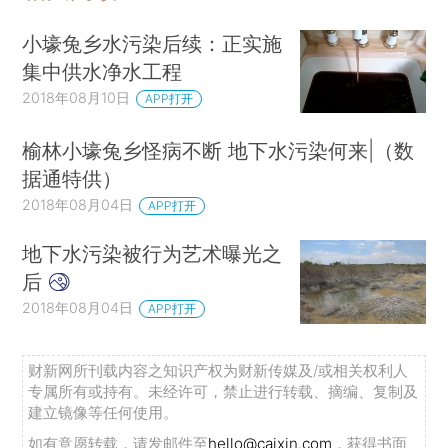
小壕兔乡水污染后续：正实施
集中供水净水工程
2018年08月10日
APP打开
榆林小壕兔乡怪病不断 地下水污染何来|（数
据通特供）
2018年08月04日
APP打开
地下水污染被行为艺术曝光之
后
2018年08月04日
APP打开
财新网所刊载内容之知识产权为财新传媒及/或相关权利人
专属所有或持有。未经许可，禁止进行转载、摘编、复制及
建立镜像等任何使用。
如有意愿转载，请发邮件至
hello@caixin.com
，获得书面