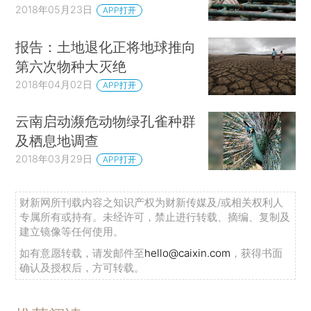
2018年05月23日
APP打开
报告：土地退化正将地球推向
第六次物种大灭绝
2018年04月02日
APP打开
云南启动濒危动物绿孔雀种群
及栖息地调查
2018年03月29日
APP打开
财新网所刊载内容之知识产权为财新传媒及/或相关权利人
专属所有或持有。未经许可，禁止进行转载、摘编、复制及
建立镜像等任何使用。
如有意愿转载，请发邮件至
hello@caixin.com
，获得书面
确认及授权后，方可转载。