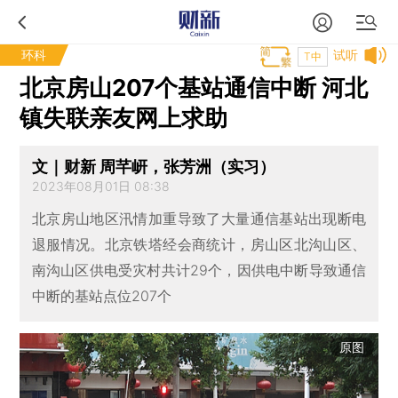
环科
试听
T中
北京房山207个基站通信中断 河北
镇失联亲友网上求助
文｜财新 周芊岍，张芳洲（实习）
2023年08月01日 08:38
北京房山地区汛情加重导致了大量通信基站出现断电
退服情况。北京铁塔经会商统计，房山区北沟山区、
南沟山区供电受灾村共计29个，因供电中断导致通信
中断的基站点位207个
原图