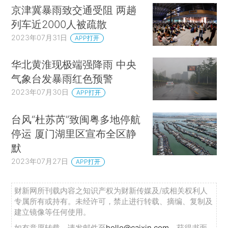
京津冀暴雨致交通受阻 两趟
列车近2000人被疏散
2023年07月31日
APP打开
华北黄淮现极端强降雨 中央
气象台发暴雨红色预警
2023年07月30日
APP打开
台风“杜苏芮”致闽粤多地停航
停运 厦门湖里区宣布全区静
默
2023年07月27日
APP打开
财新网所刊载内容之知识产权为财新传媒及/或相关权利人
专属所有或持有。未经许可，禁止进行转载、摘编、复制及
建立镜像等任何使用。
如有意愿转载，请发邮件至
hello@caixin.com
，获得书面