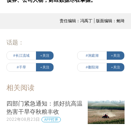
责任编辑：冯禹丁 | 版面编辑：鲍琦
话题：
#长江流域
+关注
#洞庭湖
+关注
#干旱
+关注
#鄱阳湖
+关注
相关阅读
四部门紧急通知：抓好抗高温
热害干旱夺秋粮丰收
2022年08月23日
APP打开