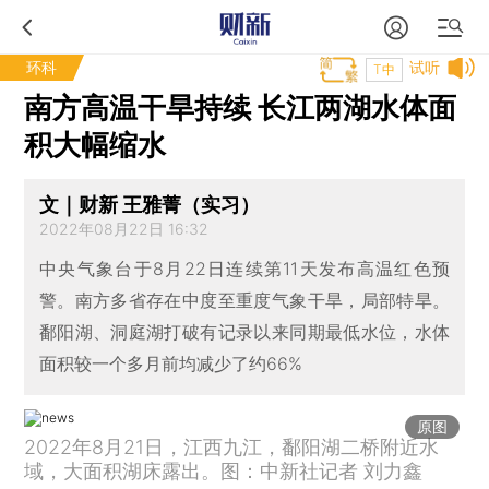
环科
试听
T中
南方高温干旱持续 长江两湖水体面
积大幅缩水
文｜财新 王雅菁（实习）
2022年08月22日 16:32
中央气象台于8月22日连续第11天发布高温红色预
警。南方多省存在中度至重度气象干旱，局部特旱。
鄱阳湖、洞庭湖打破有记录以来同期最低水位，水体
面积较一个多月前均减少了约66%
原图
2022年8月21日，江西九江，鄱阳湖二桥附近水
域，大面积湖床露出。图：中新社记者 刘力鑫