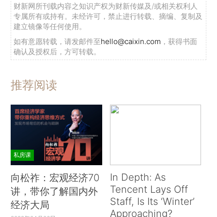
财新网所刊载内容之知识产权为财新传媒及/或相关权利人
专属所有或持有。未经许可，禁止进行转载、摘编、复制及
建立镜像等任何使用。
如有意愿转载，请发邮件至
hello@caixin.com
，获得书面
确认及授权后，方可转载。
推荐阅读
私房课
In Depth: As
向松祚：宏观经济70
Tencent Lays Off
讲，带你了解国内外
Staff, Is Its ‘Winter’
经济大局
Approaching?