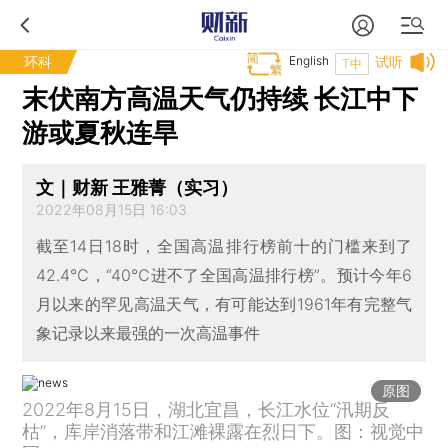
环科
English
试听
T中
末伏南方高温天气仍持续 长江中下
游或夏秋连旱
文｜财新 王雅菁（实习）
2022年08月15日 16:03
截至14日18时，全国高温排行榜前十的门槛来到了
42.4℃，“40℃进不了全国高温排行榜”。预计今年6
月以来的罕见高温天气，有可能达到1961年有完整气
象记录以来最强的一次高温事件
原图
2022年8月15日，湖北宜昌，长江水位“汛期反
枯”，库岸消落带和江滩裸露在烈日下。图：视觉中