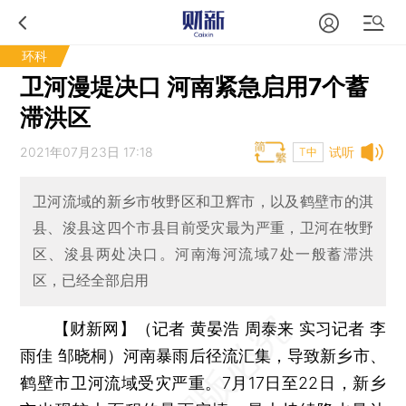
环科
卫河漫堤决口 河南紧急启用7个蓄
滞洪区
2021年07月23日 17:18
试听
T中
卫河流域的新乡市牧野区和卫辉市，以及鹤壁市的淇
县、浚县这四个市县目前受灾最为严重，卫河在牧野
区、浚县两处决口。河南海河流域7处一般蓄滞洪
区，已经全部启用
【财新网】（记者 黄晏浩 周泰来 实习记者 李
雨佳 邹晓桐）
河南暴雨后径流汇集，导致新乡市、
鹤壁市卫河流域受灾严重。7月17日至22日，新乡