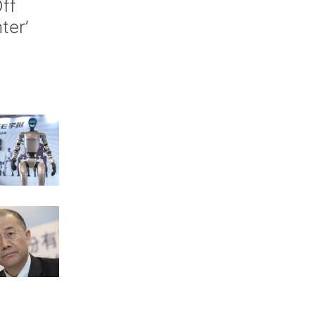
ff
nter’