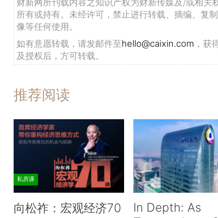
财新网所刊载内容之知识产权为财新传媒及/或相关
所有或持有。未经许可，禁止进行转载、摘编、复制
像等任何使用。
如有意愿转载，请发邮件至
hello@caixin.com
，获
及授权后，方可转载。
推荐阅读
私房课
In Depth: As
向松祚：宏观经济70