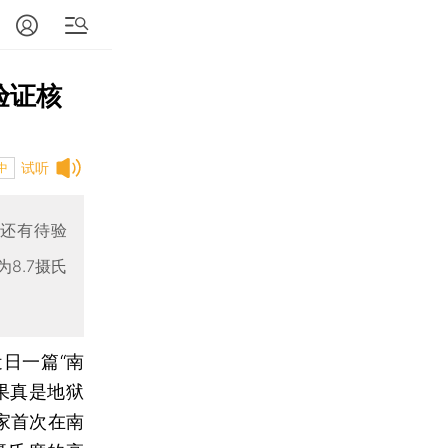
验证核
试听
中
温还有待验
8.7摄氏
近日一篇“南
果真是地狱
家首次在南