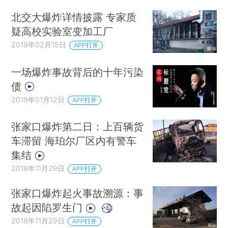
者，天嘉宜主要做纯苯硝化，原料以纯苯为主，主
北交大爆炸详情披露 专家质
要产品为间苯二胺、对苯二胺和邻苯二胺。天嘉宜
疑高校实验室变加工厂
使用的二硝基反应从危险性角度说比一硝化反应
2019年02月15日
APP打开
大。而苯“如果上三个硝基基本上就是炸药水平，例
一场爆炸事故背后的十年污染
如TNT”。该客户称，他曾建议该企业升级装备以实
债
现本质安全，但未果。
2019年01月12日
APP打开
一位职业病卫生专家告诉财新记者，化工厂爆
张家口爆炸第二日：上百辆货
炸燃烧后，位于下风向的居民肯定要暂时离开，等
车滞留 海珀尔厂区内有警车
待环保局检测结果并合格后再返回。至于具体撤离
集结
的范围需要专家实地评估后才能知道。如果附近居
2018年11月29日
APP打开
民饮用的是自来水，那么风险并不大。但如果饮用
的是地下水，也需进行监测评估以确保饮水安全。
张家口爆炸起火事故溯源：事
故起因陷罗生门
国际环保组织绿色和平项目经理江卓珊告诉财
2018年11月29日
APP打开
新记者，根据江苏省地方文件，化工园区和居住区