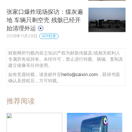
的环境隔离带需要保持500米以上。不过，考虑到
张家口爆炸现场探访：煤灰遍
此次主要爆炸物是苯系， 而苯系挥发性很强，具有
地 车辆只剩空壳 残骸已经开
急性毒性、慢性毒性和致癌性。从陈家港镇到陈家
始清理外运
港化工集中区的最近距离只有2公里，距离灌河对
2018年11月29日
APP打开
岸的连云港化工产业区也只有2公里，“我们建议陈
家港镇周边人员尽量避开高浓度区域，特别是目前
财新网所刊载内容之知识产权为财新传媒及/或相关权利人
专属所有或持有。未经许可，禁止进行转载、摘编、复制及
正处于下风向的西南方，并尽量关闭门窗和避免不
建立镜像等任何使用。
必要的外出。”
如有意愿转载，请发邮件至
hello@caixin.com
，获得书面
确认及授权后，方可转载。
一位当时在现场被炸伤的目击者告诉财新记
者，他的嘴被划伤，“面部有点毁容，已经到了医
推荐阅读
院，准备立刻做手术”。据财新记者获得的视频，爆
炸瞬间的火球高达数十米，冒出滚滚浓烟，爆炸后
现场一片狼藉，路边停放的私家车辆因冲击力已变
形。