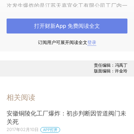
次发生爆炸的是江苏天嘉宜化工有限公司工厂内一
处生产装置，爆炸物质为苯。天嘉宜化工有限公司
是一家以基础化工和精细化工为主的生产经营型企
打开财新App 免费阅读全文
业，于2007年成立，注册资本9000万元，主营生
产间苯二胺、对苯二胺系列产品。天嘉宜官网上的
订阅用户可展开阅读全文
登录
电话已无法拨通。
根据《化学品安全技术说明书》（MSDS），
责任编辑：冯禹丁
版面编辑：许金玲
苯为危险化学品，易燃，致癌物，其蒸气与空气可
形成爆炸性混合物，遇明火、高热极易燃烧爆炸。
其蒸气比空气重，能在较低处扩散到相当远的地
相关阅读
方，遇火源会着火回燃。苯对环境有危害，对水体
可造成污染。高浓度苯对中枢神经系统有麻醉作
安徽铜陵化工厂爆炸：初步判断因管道阀门未
用，引起急性中毒。
关死
2017年02月10日
APP打开
天嘉宜化工供应链下游的一位客户告诉财新记