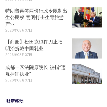
时，突然被一声巨响惊醒，“我这辈子从来没有听过
特朗普再签两份行政令限制出
这么大的响声，裤子都没来得及穿就冲出家门，”他
生公民权 意图打击生育旅游
告诉财新记者，等他反应过来，看到家里的门、窗
产业
全部被震碎，“连框都没有了，整个村子都是这样，
2026年08月07日
门、窗还有停在家门口的车都被毁了”。据他介绍，
村里也有人因震碎的玻璃划伤头部，目前已前往医
【商圈】松田克也挥刀止损
院就医。
明治折戟中国乳业
2026年08月07日
中国地震局官方微博3月21日通报称，据中国
地震台网自动测定：3月21日14时48分在江苏盐城
成都一区法院原院长 被指“违
市响水县附近（北纬34.34度，东经119.75度）发
规挂证执业”
生3.0级左右地震，最终结果以正式速报为准。
2026年08月07日
连云港市灌南县堆沟港镇与响水县陈家港镇隔
灌河相望，靠灌江口大桥相连。住在灌河边的堆沟
财新移动
港镇村民老徐告诉财新记者，下午两点多的时候他