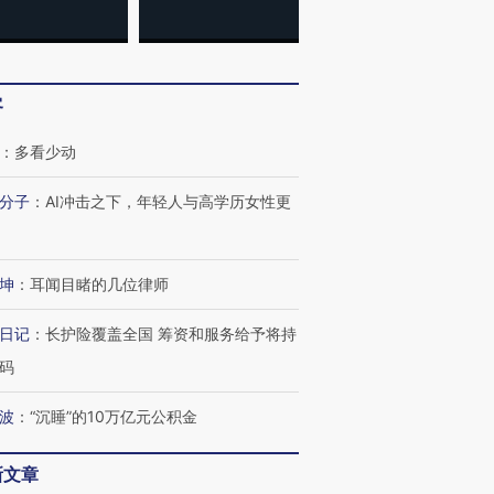
客
：
多看少动
分子
：
AI冲击之下，年轻人与高学历女性更
坤
：
耳闻目睹的几位律师
日记
：
长护险覆盖全国 筹资和服务给予将持
码
波
：
“沉睡”的10万亿元公积金
新文章