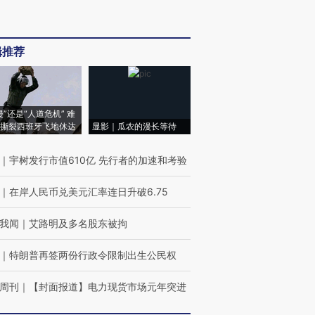
辑推荐
侵”还是“人道危机” 难
撕裂西班牙飞地休达
显影｜瓜农的漫长等待
｜
宇树发行市值610亿 先行者的加速和考验
｜
在岸人民币兑美元汇率连日升破6.75
我闻
｜
艾路明及多名股东被拘
｜
特朗普再签两份行政令限制出生公民权
周刊
｜
【封面报道】电力现货市场元年突进