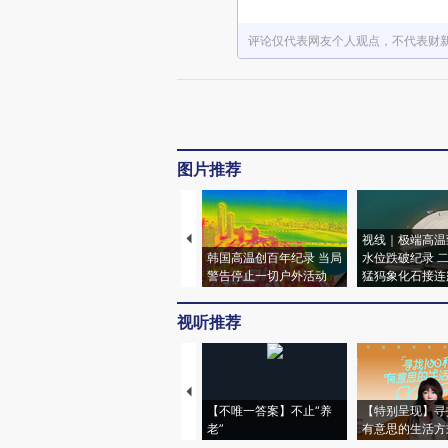
评论仅代表网友个人观点，不代表财
图片推荐
视线｜极端高温
韩国高温创百年纪录 当局
水位跌破纪录 
警告停止一切户外活动
猛犸象化石接连
视听推荐
【不唯一答案】不止“养
【特别呈现】寻
老”
有意思的生活方