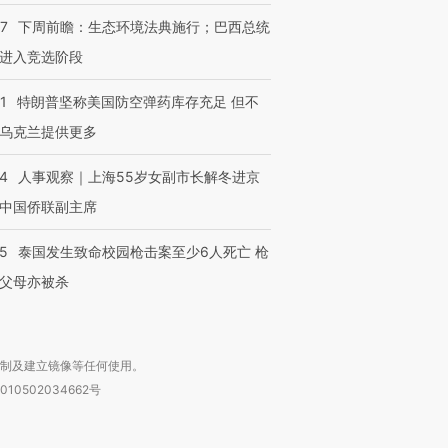
07
下周前瞻：生态环境法典施行；巴西总统
进入竞选阶段
1
特朗普坚称美国防空弹药库存充足 但不
乌克兰提供更多
24
人事观察｜上海55岁女副市长解冬进京
中国侨联副主席
45
泰国发生致命校园枪击案至少6人死亡 枪
父母亦被杀
复制及建立镜像等任何使用。
010502034662号