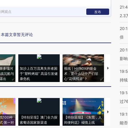
21:
新网观点
发布
2.
20:
本篇文章暂无评论
倍
20:1
影响
致多瑙河
加沙上百万流离失所者困
视线｜HYROX的吸金
马航飞行员
19:5
二战沉船与
于“塑料烤箱” 高温引发健
术：是什么让中产们甘
粒摇头丸 尿
露出
康危机
心“花钱找虐”？
毒品
持续
19:1
过7
【推广】走
19:1
找100种
【特别呈现】澳门全力探
【特别呈现】《东莞，人
会，让数智科
式·第一对
索葡语国家新渠道
间便利店》倾情上线
业
能否