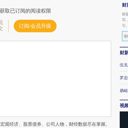
财
获取已订阅的阅读权限
财
写
员
订阅/会员升级
引
文
财
伍戈
罗志
易峘
视
阅宏观经济、股票债券、公司人物，财经数据尽在掌握。