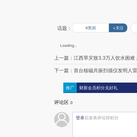
话题：
#黑洞
+关注
Loading...
上一篇：江西旱灾致3.3万人饮水困难
下一篇：首台核磁共振扫描仪发明人雷
推广
财新会员积分兑好礼
评论区
0
登录
后发表评论得积分