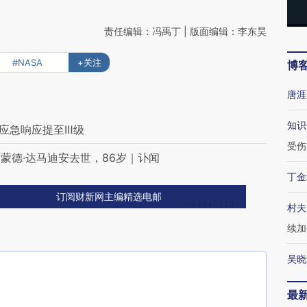
责任编辑：冯禹丁 | 版面编辑：李东昊
#NASA
+关注
博
唐涯
知识
 应急响应提至Ⅲ级
受伤
蒙德·达马迪安去世，86岁｜讣闻
丁金
订阅财新网主编精选电邮
村夫
续加
吴晓
最