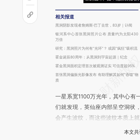
相关报道
黑洞阴影发现者詹姆斯·巴丁去世，83岁｜讣闻
银河系中心首张黑洞照片公布 质量约为太阳430
万倍
研究：黑洞照片为何有“光环”？ 或因“疯狂”吸积流
霍金诞辰80周年：从黑洞到宇宙起源｜纪念
霍金黑洞面积定理首次被观测证实 可信度超95%
首张黑洞偏振光影像发布 有助理解其如何“吞噬”物
质
一星系宽1100万光年，其中心
们就发现，英仙座内部呈空洞状
会产生波纹，而这些波纹本质上就
本文共