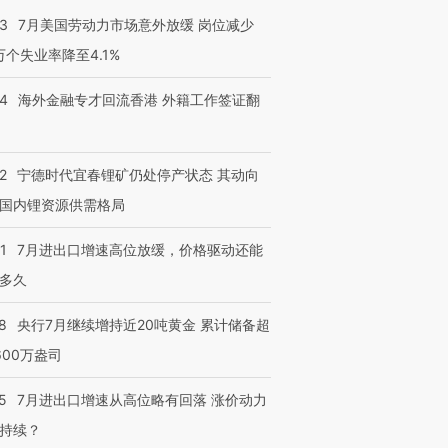
43
7月美国劳动力市场意外放缓 岗位减少
3万个失业率降至4.1%
14
海外金融专才回流香港 外籍工作签证翻
2
宁德时代宜春锂矿仍处停产状态 其动向
国内锂资源供需格局
跨国走私7万
视线｜被称为“蟑螂”的印
视线｜“入侵”还是“人道危
1
7月进出口增速高位放缓，价格驱动还能
检体内含3种
度Z世代 用街头抗争将教
机”？难民潮撕裂西班牙
秘鲁纳斯
育部长拱下台
飞地休达
13人遇难
多久
8
央行7月继续增持近20吨黄金 累计储备超
600万盎司
进第四届链博
【商旅对话】华住集团
5
7月进出口增速从高位略有回落 涨价动力
技“链”接产
【特别呈现】寻找100种
CFO：不靠规模取胜，华
【特别呈
持续？
有意思的生活方式·第三对
住三大增长引擎是什么？
有意思的