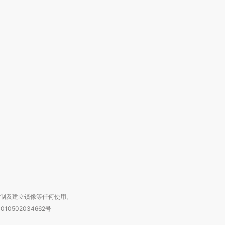
跨国走私7万
视线｜被称为“蟑螂”的印
视线｜“入侵”还是“人道危
检体内含3种
度Z世代 用街头抗争将教
机”？难民潮撕裂西班牙
秘鲁纳斯
育部长拱下台
飞地休达
13人遇难
进第四届链博
【商旅对话】华住集团
技“链”接产
【特别呈现】寻找100种
CFO：不靠规模取胜，华
【特别呈
有意思的生活方式·第三对
住三大增长引擎是什么？
有意思的
复制及建立镜像等任何使用。
010502034662号