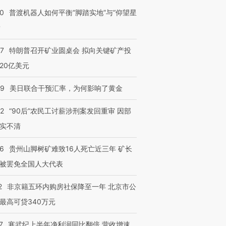
00
普渡机器人如何平衡“脚踏实地”与“仰望星
？
57
特朗普召开矿业圆桌会 拟向关键矿产投
20亿美元
09
美日联合干预汇率，为何影响了黄金
32
“90后”农民工讨薪涉刑案发回重审 因部
实不清
36
贵州山脚树矿难致16人死亡近三年 矿长
被罢免全国人大代表
2
非京籍五环内购房社保降至一年 北京市公
最高可贷340万元
7
寒武纪上半年净利润同比翻倍 营收增速