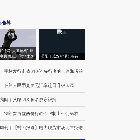
辑推荐
侵”还是“人道危机” 难
撕裂西班牙飞地休达
显影｜瓜农的漫长等待
｜
宇树发行市值610亿 先行者的加速和考验
｜
在岸人民币兑美元汇率连日升破6.75
我闻
｜
艾路明及多名股东被拘
｜
特朗普再签两份行政令限制出生公民权
周刊
｜
【封面报道】电力现货市场元年突进