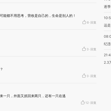
逐季
可能都不用思考，营收是自己的，生命是别人的！
10:
8
·
回复
远是
08:
纪违
3
·
回复
21:
2.
？
3
·
回复
来一只，外面又抓回来两只，还有一只在逃
12
·
回复