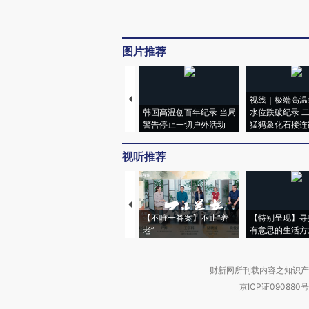
图片推荐
视线｜极端高温
韩国高温创百年纪录 当局
水位跌破纪录 
警告停止一切户外活动
猛犸象化石接连
视听推荐
【不唯一答案】不止“养
【特别呈现】寻
老”
有意思的生活方
财新网所刊载内容之知识产
京ICP证090880号