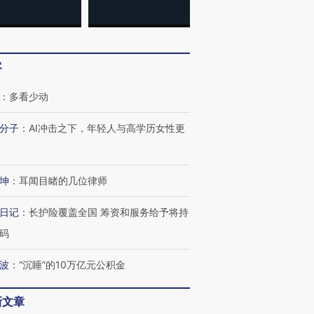
客
：
多看少动
分子
：
AI冲击之下，年轻人与高学历女性更
坤
：
耳闻目睹的几位律师
日记
：
长护险覆盖全国 筹资和服务给予将持
码
波
：
“沉睡”的10万亿元公积金
新文章