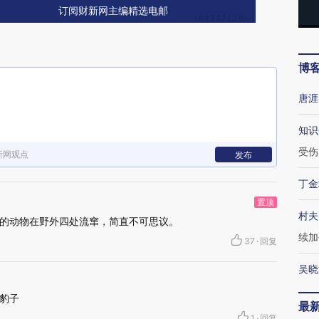
订阅财新网主编精选电邮
博
唐涯
知识
受伤
新网观点
发布
丁金
置顶
村夫
的动物在野外四处流窜，简直不可思议。
续加
37
·
回复
吴晓
豹子
最
1
·
回复