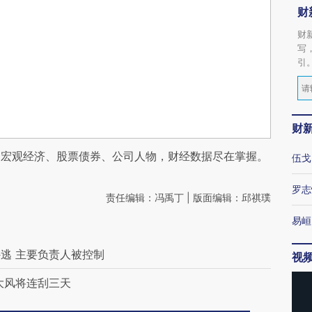
财
财
写
引
财
阅宏观经济、股票债券、公司人物，财经数据尽在掌握。
伍戈
罗志
责任编辑：冯禹丁 | 版面编辑：邱祺璞
易峘
逃 主要负责人被控制
视
大风将连刮三天