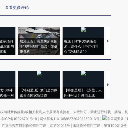
查看更多评论
致多瑙河
加沙上百万流离失所者困
视线｜HYROX的吸金
马航飞行员
二战沉船与
于“塑料烤箱” 高温引发健
术：是什么让中产们甘
粒摇头丸 尿
露出
康危机
心“花钱找虐”？
毒品
【推广】走
找100种
【特别呈现】澳门全力探
【特别呈现】《东莞，人
会，让数智科
式·第一对
索葡语国家新渠道
间便利店》倾情上线
业
权为财新传媒及/或相关权利人专属所有或持有。未经许可，禁止进行转载、摘编、
京ICP备10026701号-8
|
网信算备110105862729401250013号
|
京公网安备 11
广播电视节目制作经营许可证：京第01015号
|
出版物经营许可证：第直100013号