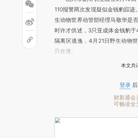
110报警两次发现疑似金钱豹踪
生动物世界动管部经理马敬华是否
时许才供述，3只亚成体金钱豹于4
隔离区逃逸，4月21日野生动物
只在逃。
本文共计
登录
后
财新通会
可畅读全