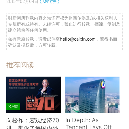
2015年02月04日
APP打开
财新网所刊载内容之知识产权为财新传媒及/或相关权利人
专属所有或持有。未经许可，禁止进行转载、摘编、复制及
建立镜像等任何使用。
如有意愿转载，请发邮件至
hello@caixin.com
，获得书面
确认及授权后，方可转载。
推荐阅读
私房课
In Depth: As
向松祚：宏观经济70
Tencent Lays Off
讲，带你了解国内外