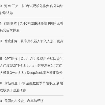
40
河南“三支一扶”考试规模化作弊 内外勾结
获取试卷
4
财新调查｜7月CPI或继续降温 PPI同比增
触顶回落迹象
00
普渡张涛：从专用机器人切入人形，更具
55
GPT周报｜Open AI为免费用户默认提供
入门模型GPT-5.6 Luna；阿里发布2.4万亿
大模型Qwen3.8；DeepSeek宣布即将涨价
46
财新调查｜7月金融数据季节性承压 新增
或取决于政府债券
44
美国的AI投资、利率与经济