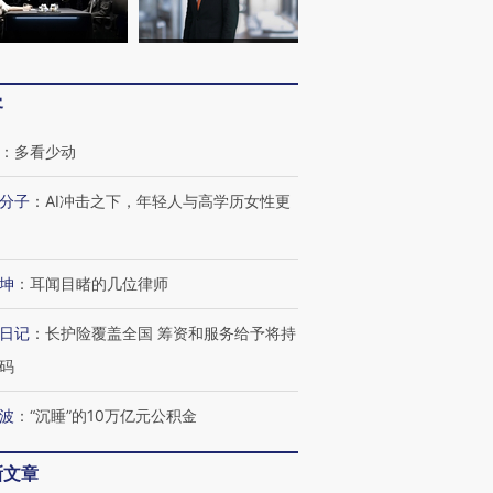
客
：
多看少动
跨国走私7万
视线｜被称为“蟑螂”的印
视线｜“入侵”还是“人道危
检体内含3种
度Z世代 用街头抗争将教
机”？难民潮撕裂西班牙
秘鲁纳斯
育部长拱下台
飞地休达
13人遇难
分子
：
AI冲击之下，年轻人与高学历女性更
坤
：
耳闻目睹的几位律师
进第四届链博
【商旅对话】华住集团
日记
：
长护险覆盖全国 筹资和服务给予将持
技“链”接产
【特别呈现】寻找100种
CFO：不靠规模取胜，华
【特别呈
有意思的生活方式·第三对
住三大增长引擎是什么？
有意思的
码
波
：
“沉睡”的10万亿元公积金
新文章