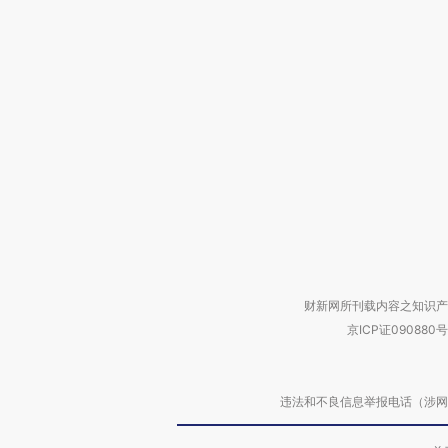
财新网所刊载内容之知识产
京ICP证090880号
违法和不良信息举报电话（涉网络暴力有