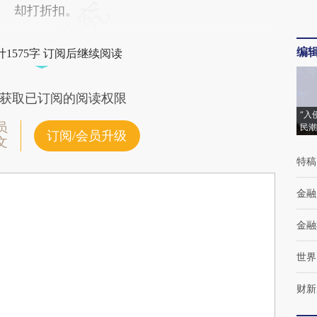
却打折扣。
编
1575字 订阅后继续阅读
获取已订阅的阅读权限
“入
员
民潮
订阅/会员升级
文
特稿
金融
金融
世界
财新