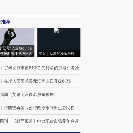
辑推荐
侵”还是“人道危机” 难
撕裂西班牙飞地休达
显影｜瓜农的漫长等待
｜
宇树发行市值610亿 先行者的加速和考验
｜
在岸人民币兑美元汇率连日升破6.75
我闻
｜
艾路明及多名股东被拘
｜
特朗普再签两份行政令限制出生公民权
周刊
｜
【封面报道】电力现货市场元年突进