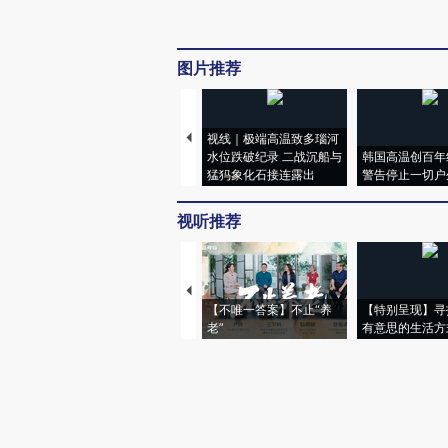
图片推荐
视线｜极端高温致多瑙河
水位跌破纪录 二战沉船与
韩国高温创百年
猛犸象化石接连露出
警告停止一切户
视听推荐
【不唯一答案】不止“养
【特别呈现】寻
老”
有意思的生活方