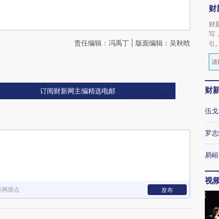
财
财
写
责任编辑：冯禹丁 | 版面编辑：吴秋晗
引
财
订阅财新网主编精选电邮
伍戈
罗志
易峘
视
新网观点
发布