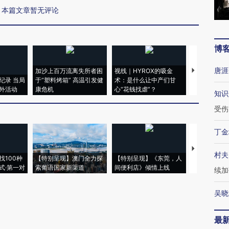
本篇文章暂无评论
博
唐涯
加沙上百万流离失所者困
视线｜HYROX的吸金
马航飞行员
纪录 当局
于“塑料烤箱” 高温引发健
术：是什么让中产们甘
粒摇头丸 尿
外活动
康危机
心“花钱找虐”？
毒品
知识
受伤
丁金
【推广】走
村夫
找100种
【特别呈现】澳门全力探
【特别呈现】《东莞，人
会，让数智科
式·第一对
索葡语国家新渠道
间便利店》倾情上线
业
续加
吴晓
最