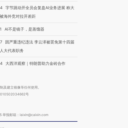
44
字节跳动开全员会复盘AI业务进展 称大
被海外竞对拉开差距
1
AI不是镜子，是蒸馏器
07
因严重违纪违法 李云泽被罢免第十四届
人大代表职务
44
大西洋观察｜特朗普助力金砖合作
复制及建立镜像等任何使用。
010502034662号
箱：laixin@caixin.com