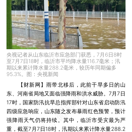
央视记者从山东临沂市应急部门获悉，7月6日8时
至7月7日18时，临沂市平均降水量116.7毫米；汛
期以来累计降水量288.2毫米，较历年同期偏多
95.3%。图：央视新闻
【财新网】
雨带北移后，此前干旱多日的山
东、河南省局地又面临强降雨和洪水威胁。7月7日
17时，国家防汛抗旱总指挥部针对山东省启动防汛
四级应急响应，山东随之发布暴雨红色预警，预计
强降雨天气仍将持续。其中，临沂市受灾最为严
重，截至7月7日18时，汛期以来累计降水量288.2