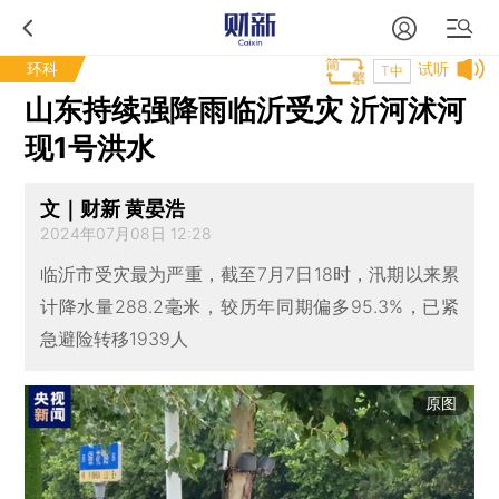
环科
试听
T中
山东持续强降雨临沂受灾 沂河沭河
现1号洪水
文｜财新 黄晏浩
2024年07月08日 12:28
临沂市受灾最为严重，截至7月7日18时，汛期以来累
计降水量288.2毫米，较历年同期偏多95.3%，已紧
急避险转移1939人
原图