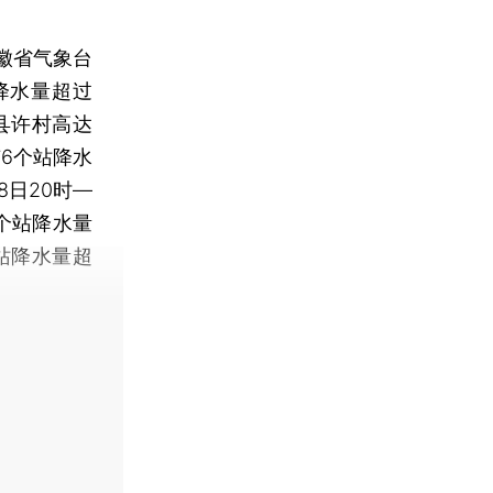
徽省气象台
站降水量超过
歙县许村高达
有6个站降水
8日20时—
0个站降水量
个站降水量超