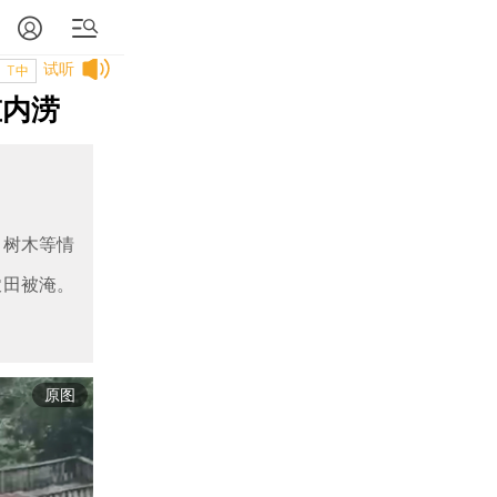
试听
T中
重内涝
、树木等情
农田被淹。
原图