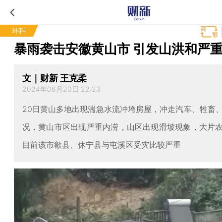
环科
暴雨袭击安徽黄山市 引发山洪和严
文｜财新 王克柔
2024年06月20日 22:23
20日黄山多地出现湍急水流冲垮房屋，冲走汽车、牲畜
况，黄山市区出现严重内涝，山区出现滑坡现象，大片
目前该市歙县、休宁县与屯溪区受灾比较严重