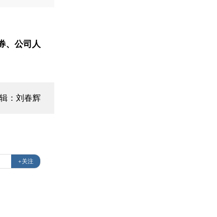
券、公司人
编辑：刘春辉
+关注