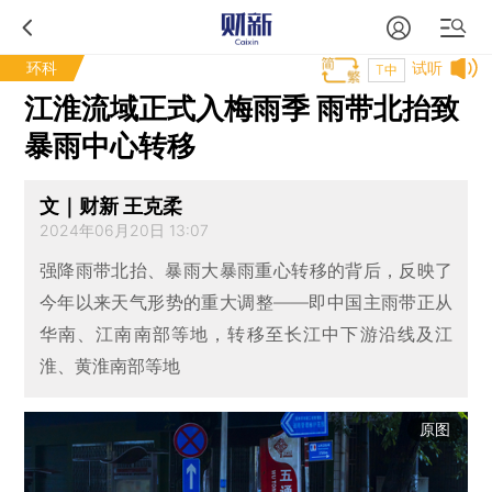
环科
试听
T中
江淮流域正式入梅雨季 雨带北抬致
暴雨中心转移
文｜财新 王克柔
2024年06月20日 13:07
强降雨带北抬、暴雨大暴雨重心转移的背后，反映了
今年以来天气形势的重大调整——即中国主雨带正从
华南、江南南部等地，转移至长江中下游沿线及江
淮、黄淮南部等地
原图