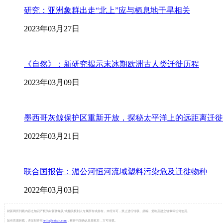
研究：亚洲象群出走“北上”应与栖息地干旱相关
2023年03月27日
《自然》：新研究揭示末冰期欧洲古人类迁徙历程
2023年03月09日
墨西哥灰鲸保护区重新开放，探秘太平洋上的远距离迁徙
2022年03月21日
联合国报告：湄公河恒河流域塑料污染危及迁徙物种
2022年03月03日
财新网所刊载内容之知识产权为财新传媒及/或相关权利人专属所有或持有。未经许可，禁止进行转载、摘编、复制及建立镜像等任何使用。
如有意愿转载，请发邮件至
hello@caixin.com
，获得书面确认及授权后，方可转载。