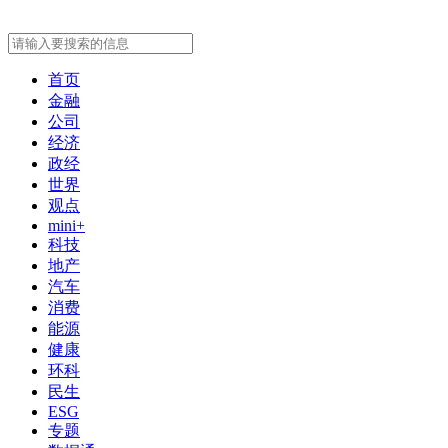
首页
金融
公司
经济
政经
世界
观点
mini+
科技
地产
汽车
消费
能源
健康
环科
民生
ESG
专题