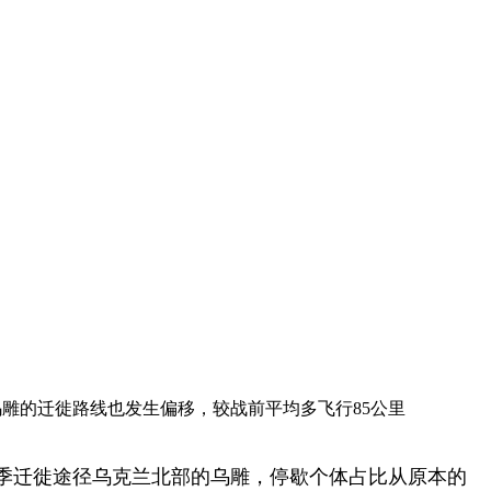
乌雕的迁徙路线也发生偏移，较战前平均多飞行85公里
季迁徙途径乌克兰北部的乌雕，停歇个体占比从原本的