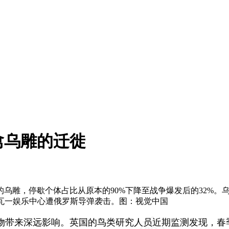
禽乌雕的迁徙
乌雕，停歇个体占比从原本的90%下降至战争爆发后的32%。
洛佐瓦一娱乐中心遭俄罗斯导弹袭击。图：视觉中国
物带来深远影响。英国的鸟类研究人员近期监测发现，春