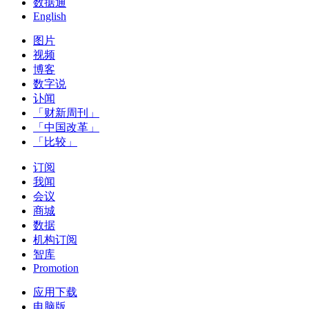
数据通
English
图片
视频
博客
数字说
讣闻
「财新周刊」
「中国改革」
「比较」
订阅
我闻
会议
商城
数据
机构订阅
智库
Promotion
应用下载
电脑版