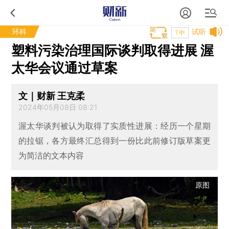
环科
试听
T中
塑料污染治理国际谈判取得进展 渥
太华会议通过草案
文｜财新 王克柔
2024年05月08日 08:21
渥太华谈判被认为取得了实质性进展：经历一个星期
的拉锯，各方最终汇总得到一份比此前修订版草案更
为简洁的文本内容
原图