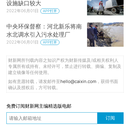
设施缺口较大
2022年06月01日
APP打开
中央环保督察：河北新乐将南
水北调水引入污水处理厂
2022年06月01日
APP打开
财新网所刊载内容之知识产权为财新传媒及/或相关权利人
专属所有或持有。未经许可，禁止进行转载、摘编、复制及
建立镜像等任何使用。
如有意愿转载，请发邮件至
hello@caixin.com
，获得书面
确认及授权后，方可转载。
免费订阅财新网主编精选版电邮
订阅