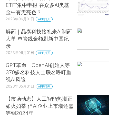
ETF”集中申报 在众多AI类基
金中有无亮色？
2023年06月01日
APP打开
解药｜晶泰科技接礼来AI制药
大单 单管线金额刷新中国纪
录
2023年06月01日
APP打开
GPT革命｜OpenAI创始人等
370多名科技人士联名呼吁重
视AI风险
2023年05月31日
APP打开
【市场动态】人工智能热潮正
如火如荼 但AI企业上市潮还需
等到2024年