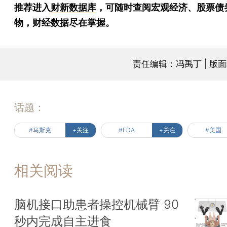
推荐进入
财新数据库
，可随时查阅宏观经济、股票债
物，财经数据尽在掌握。
责任编辑：冯禹丁 | 版
话题：
#马斯克
+关注
#FDA
+关注
#美国
相关阅读
脑机接口助患者操控机械臂 90
秒内完成自主进食