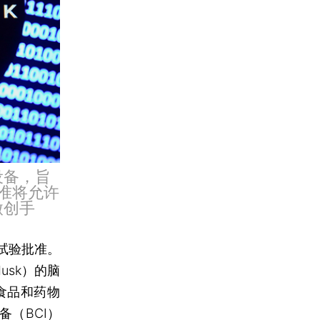
设备，旨
准将允许
微创手
试验批准。
usk）的脑
国食品和药物
（BCI）