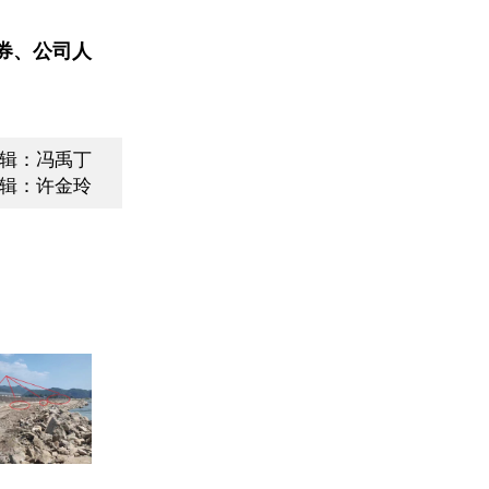
券、公司人
辑：冯禹丁
辑：许金玲