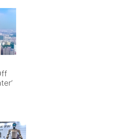
ff
nter’