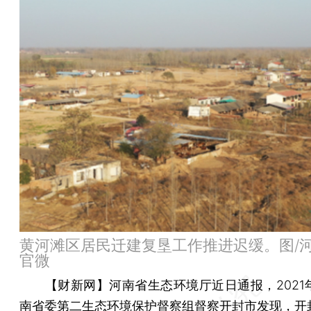
黄河滩区居民迁建复垦工作推进迟缓。图/
官微
【财新网】
河南省生态环境厅近日通报，2021
南省委第二生态环境保护督察组督察开封市发现，开