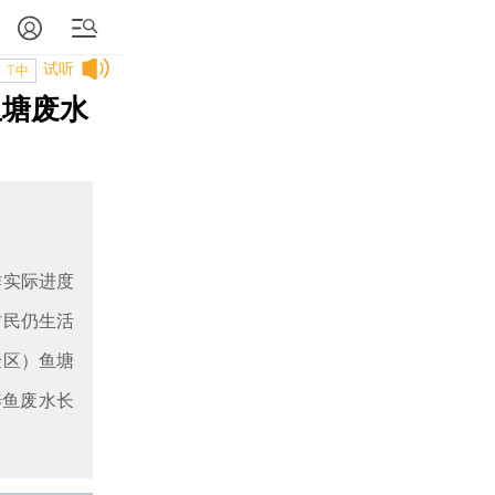
试听
T中
鱼塘废水
作实际进度
村民仍生活
验区）鱼塘
养鱼废水长