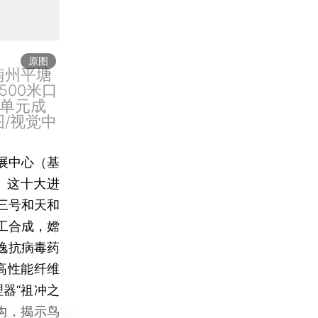
原图
南州平塘
00米口
面单元成
/视觉中
展中心（基
。这十大进
三号和天和
工合成，嫦
逸抗病毒药
高性能纤维
器“祖冲之
沟，揭示鸟