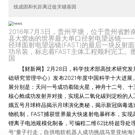
线成因和长距离迁徙关键基因
2016年7月3日，贵州平塘，位于贵州省黔
县大窝凼的世界最大单口径射电望远镜——5
径球面射电望远镜(FAST)的最后一块反射
功吊装，标志着FAST主体工程顺利完工。图
国
【财新网】
2月28日，科学技术部高技术研究发
础研究管理中心）发布2021年度中国科学十大进展
展分别是：天问一号成功着陆火星，神舟十二号、十
核心舱成功发射并对接，实现从二氧化碳到淀粉的人
娥五号月球样品揭示月球演化奥秘，揭示新冠病毒逃
物机制，FAST捕获世界最大快速射电暴样本，实现
锂离子电池规模化制备，可编程二维62比特超导处理
号”量子行走，自供电软机器人成功挑战马里亚纳海