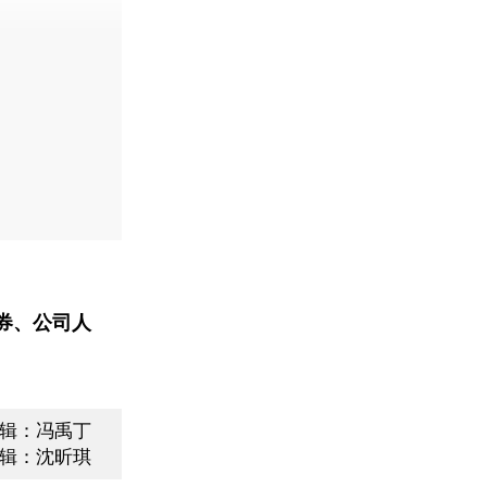
券、公司人
辑：冯禹丁
辑：沈昕琪