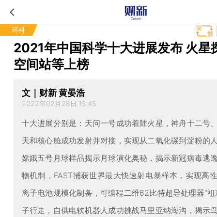
环科
2021年中国科学十大进展发布 火星
空间站等上榜
文｜财新 黄晏浩
2022年02月28日 15:45
十大进展分别是：天问一号成功着陆火星，神舟十二号
天和核心舱成功发射并对接，实现从二氧化碳到淀粉的
嫦娥五号月球样品揭示月球演化奥秘，揭示新冠病毒逃
物机制，FAST捕获世界最大快速射电暴样本，实现高
离子电池规模化制备，可编程二维62比特超导处理器“祖
子行走，自供电软机器人成功挑战马里亚纳海沟，揭示