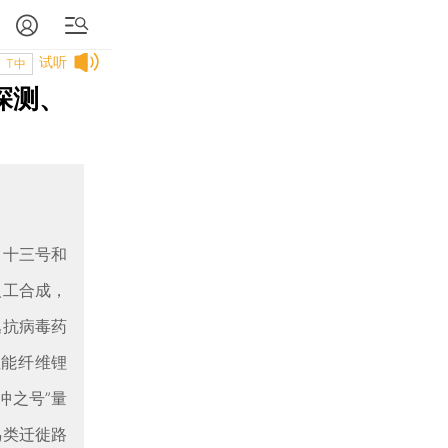
试听
T中
探测、
、十三号和
人工合成，
逸抗病毒药
性能纤维锂
冲之号”量
鸟类迁徙路