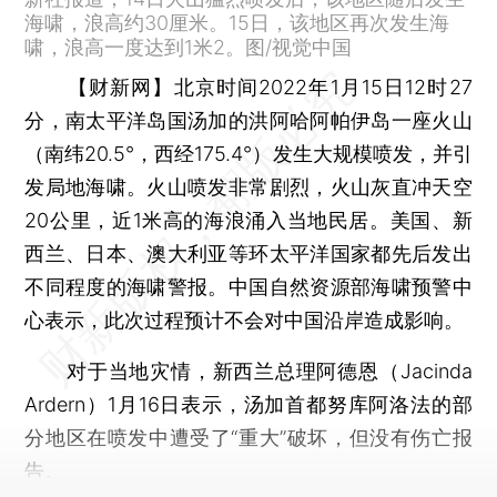
海啸，浪高约30厘米。15日，该地区再次发生海
啸，浪高一度达到1米2。图/视觉中国
【财新网】
北京时间2022年1月15日12时27
分，南太平洋岛国汤加的洪阿哈阿帕伊岛一座火山
（南纬20.5°，西经175.4°）发生大规模喷发，并引
发局地海啸。火山喷发非常剧烈，火山灰直冲天空
20公里，近1米高的海浪涌入当地民居。美国、新
西兰、日本、澳大利亚等环太平洋国家都先后发出
不同程度的海啸警报。中国自然资源部海啸预警中
心表示，此次过程预计不会对中国沿岸造成影响。
对于当地灾情，新西兰总理阿德恩（Jacinda
Ardern）1月16日表示，汤加首都努库阿洛法的部
分地区在喷发中遭受了“重大”破坏，但没有伤亡报
告。