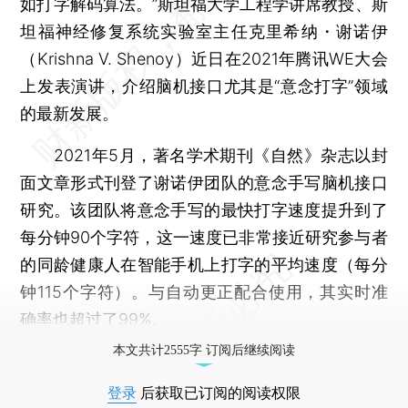
如打字解码算法。”斯坦福大学工程学讲席教授、斯
坦福神经修复系统实验室主任克里希纳・谢诺伊
（Krishna V. Shenoy）近日在2021年腾讯WE大会
上发表演讲，介绍脑机接口尤其是“意念打字”领域
的最新发展。
2021年5月，著名学术期刊《自然》杂志以封
面文章形式刊登了谢诺伊团队的意念手写脑机接口
研究。该团队将意念手写的最快打字速度提升到了
每分钟90个字符，这一速度已非常接近研究参与者
的同龄健康人在智能手机上打字的平均速度（每分
钟115个字符）。与自动更正配合使用，其实时准
确率也超过了99%。
本文共计2555字 订阅后继续阅读
登录
后获取已订阅的阅读权限