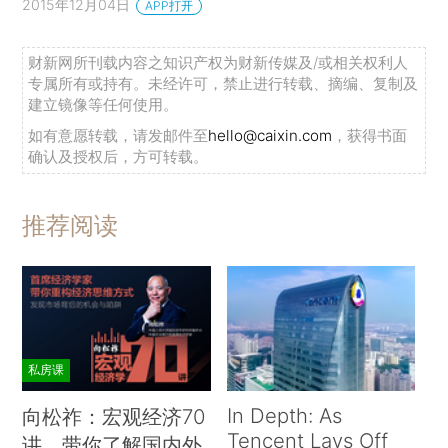
2015年12月04日
APP打开
财新网所刊载内容之知识产权为财新传媒及/或相关权利人
专属所有或持有。未经许可，禁止进行转载、摘编、复制及
建立镜像等任何使用。
如有意愿转载，请发邮件至
hello@caixin.com
，获得书面
确认及授权后，方可转载。
推荐阅读
私房课
In Depth: As
向松祚：宏观经济70
Tencent Lays Off
讲，带你了解国内外