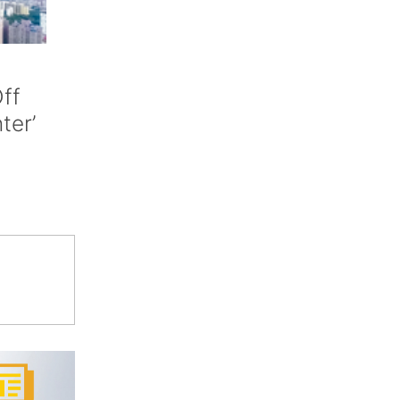
ff
nter’