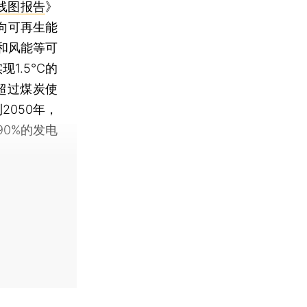
线图报告
》
向可再生能
和风能等可
现1.5℃的
超过煤炭使
2050年，
0%的发电