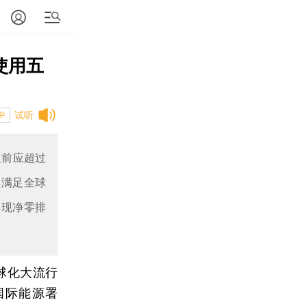
使用五
试听
中
之前应超过
续满足全球
实现净零排
球化大流行
国际能源署