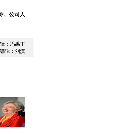
券、公司人
辑：冯禹丁
编辑：刘潇