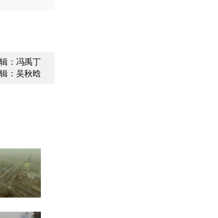
辑：冯禹丁
辑：吴秋晗