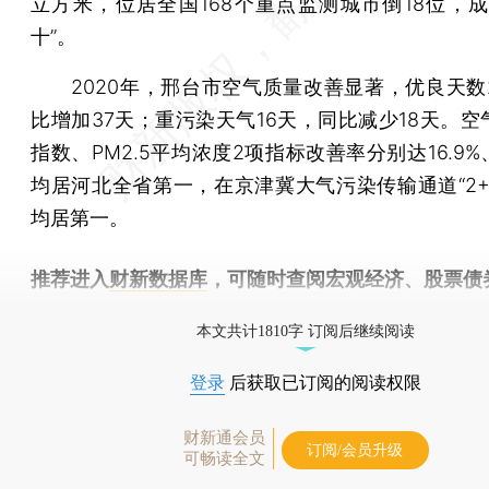
立方米，位居全国168个重点监测城市倒18位，成
十”。
2020年，邢台市空气质量改善显著，优良天数2
比增加37天；重污染天气16天，同比减少18天。空
指数、PM2.5平均浓度2项指标改善率分别达16.9%、 
均居河北全省第一，在京津冀大气污染传输通道“2+2
均居第一。
推荐进入
财新数据库
，可随时查阅宏观经济、股票债
物，财经数据尽在掌握。
本文共计1810字 订阅后继续阅读
登录
后获取已订阅的阅读权限
财新通会员
订阅/会员升级
可畅读全文