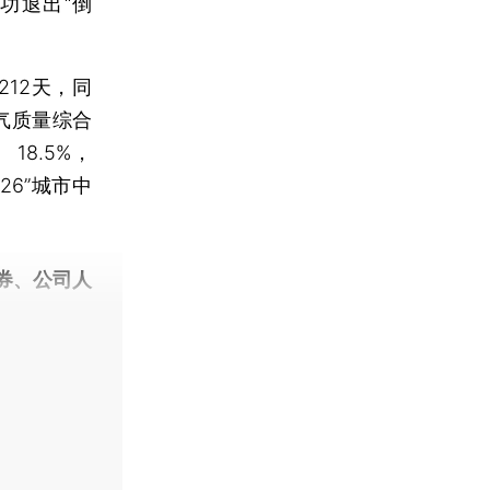
功退出“倒
12天，同
气质量综合
18.5%，
6”城市中
券、公司人