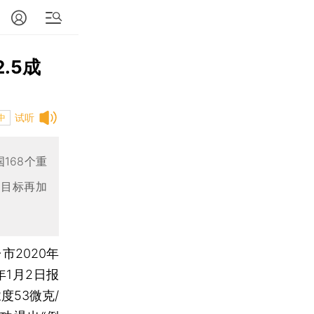
.5成
试听
中
国168个重
气目标再加
市2020年
1月2日报
度53微克/