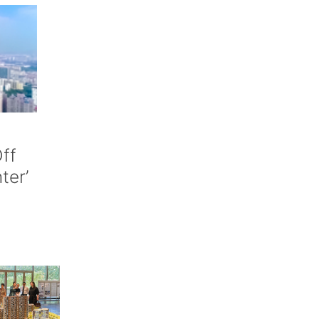
ff
nter’