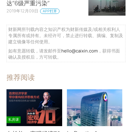
达“6级严重污染”
2019年12月09日
APP打开
财新网所刊载内容之知识产权为财新传媒及/或相关权利人
专属所有或持有。未经许可，禁止进行转载、摘编、复制及
建立镜像等任何使用。
如有意愿转载，请发邮件至
hello@caixin.com
，获得书面
确认及授权后，方可转载。
推荐阅读
私房课