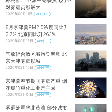
环境部:工业源中钢铁焦化行业
对雾霾贡献最大
2020年09月11日
APP打开
8月京津冀PM2.5浓度同比升
3.7% 北京同比升26.1%
2020年09月16日
APP打开
气象辐合致区域污染聚积 北
京天津雾霾锁城
2020年02月12日
APP打开
京津冀春节期间雾霾严重 烟
花爆竹重化工业是主因
2020年02月01日
APP打开
雾霾笼罩华北黄淮 部分城市