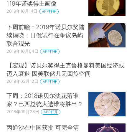
119年诺奖得主画像
2019年10月14日
APP打开
下周前瞻：2019年诺贝尔奖陆
续揭晓；日俄试行在争议岛屿
联合观光
2019年10月04日
APP打开
【宏观】诺贝尔奖得主克鲁格曼料美国经济或
迈入衰退 因美联储几无回旋空间
2019年02月12日
APP打开
下周：2018诺贝尔奖花落谁
家？巴西总统大选谁将胜出？
2018年09月28日
APP打开
丙通沙在中国获批 可完全清