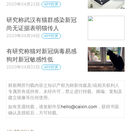
2020年04月22日
APP打开
研究称武汉有猫群感染新冠
尚无证据表明猫传人
2020年04月04日
APP打开
有研究称猫对新冠病毒易感
狗对新冠敏感性低
2020年04月02日
APP打开
财新网所刊载内容之知识产权为财新传媒及/或相关权利人
专属所有或持有。未经许可，禁止进行转载、摘编、复制及
建立镜像等任何使用。
如有意愿转载，请发邮件至
hello@caixin.com
，获得书面
确认及授权后，方可转载。