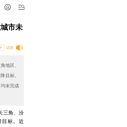
数城市未
试听
中
长三角地区、
下降目标。
标均未完成
、长三角、汾
量目标。近