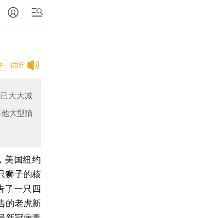
试听
中
况已大大减
其他大型猫
，美国纽约
三只狮子的核
告了一只四
告的老虎新
呈新冠病毒