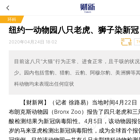
环科
纽约一动物园八只老虎、狮子染新冠
2020年04月24日 18:02
T
目前这八只“大猫”行为正常、进食正常，且干咳的状
少。园内包括雪豹、猎豹、云豹、阿穆尔豹、美洲狮等
科动物均未表现出任何症状
【财新网】（记者 徐路易）
当地时间4月22日
布朗克斯动物园（Bronx Zoo）报告了四只老虎和
酸检测结果为新冠病毒阳性。4月5日，该动物园报
岁的马来亚虎检测出新冠病毒阳性，成为全球首个报
冠病例。目前该动物园一共有八只大型猫科动物检测