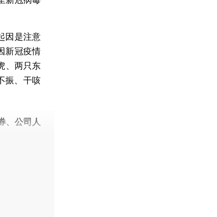
起因是注意
因新冠疫情
虎、两只东
不振、干咳
券、公司人