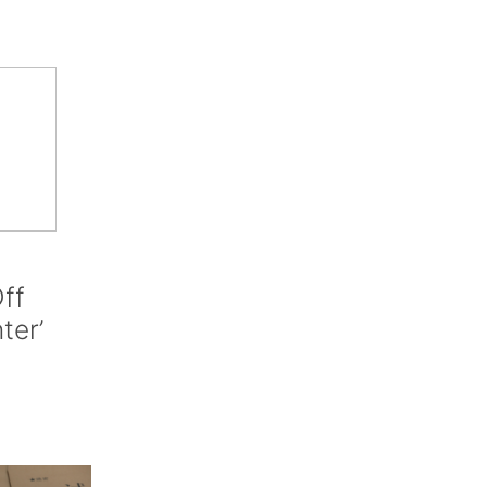
ff
nter’