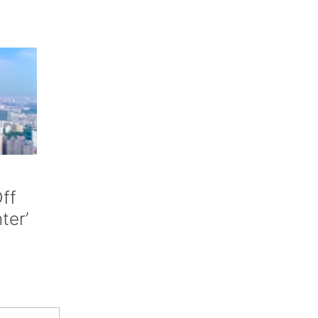
ff
nter’