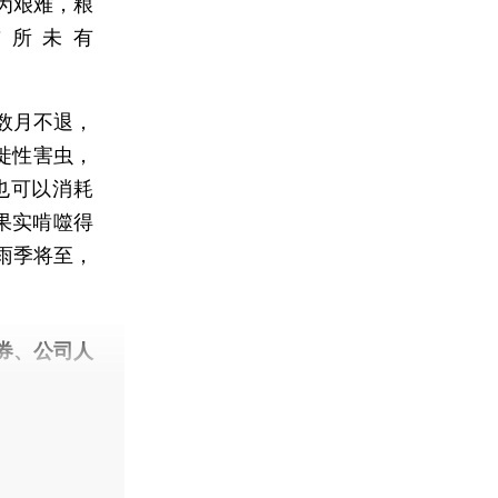
为艰难，粮
前所未有
数月不退，
徙性害虫，
也可以消耗
果实啃噬得
雨季将至，
券、公司人