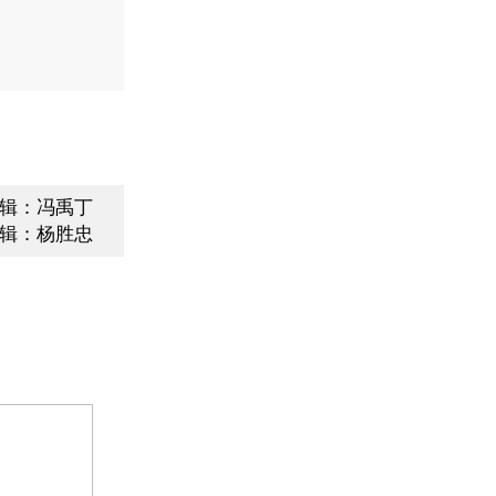
辑：冯禹丁
辑：杨胜忠