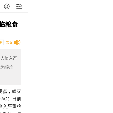
面临粮食
试听
中
万人陷入严
尤为艰难，
拐点，蝗灾
AO）日前
陷入严重粮