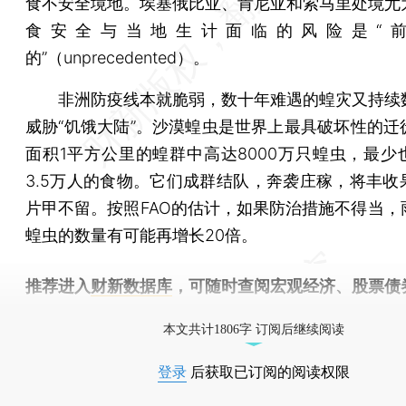
食不安全境地。埃塞俄比亚、肯尼亚和索马里处境尤
食安全与当地生计面临的风险是“
的”（unprecedented）。
非洲防疫线本就脆弱，数十年难遇的蝗灾又持续
威胁“饥饿大陆”。沙漠蝗虫是世界上最具破坏性的迁
面积1平方公里的蝗群中高达8000万只蝗虫，最少
3.5万人的食物。它们成群结队，奔袭庄稼，将丰收
片甲不留。按照FAO的估计，如果防治措施不得当，
蝗虫的数量有可能再增长20倍。
推荐进入
财新数据库
，可随时查阅宏观经济、股票债
物，财经数据尽在掌握。
本文共计1806字 订阅后继续阅读
登录
后获取已订阅的阅读权限